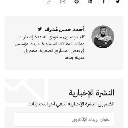
انشر على تويتر
انشر على الفيسبوك
انشر على لينكد إن
انشر على بينترست
انشر على الإيميل
انسخ الرابط
أحمد حسن مُشرِف
Twitter
كاتب ومدون سعودي، له عدة إصدارات،
ومئات المقالات المنشورة. شريك مؤسس
في بعض المشاريع الصغيرة، مقيم في
مدينة جدة.
النشرة الإخبارية
انضم إلى النشرة الإخبارية لتلقي آخر التحديثات.
عنوان بريدك الإلكتروني