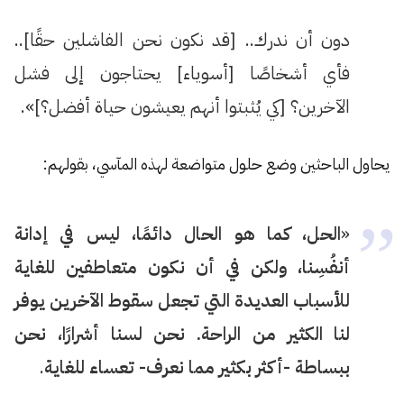
دون أن ندرك.. [قد نكون نحن الفاشلين حقًا]..
فأي أشخاصًا [أسوياء] يحتاجون إلى فشل
الآخرين؟ [كي يُثبتوا أنهم يعيشون حياة أفضل؟]».
يحاول الباحثين وضع حلول متواضعة لهذه المآسي، بقولهم:
«
الحل، كما هو الحال دائمًا، ليس في إدانة
أنفُسِنا، ولكن في أن نكون متعاطفين للغاية
للأسباب العديدة التي تجعل سقوط الآخرين يوفر
لنا الكثير من الراحة. نحن لسنا أشرارًا، نحن
ببساطة -أكثر بكثير مما نعرف- تعساء للغاية
.