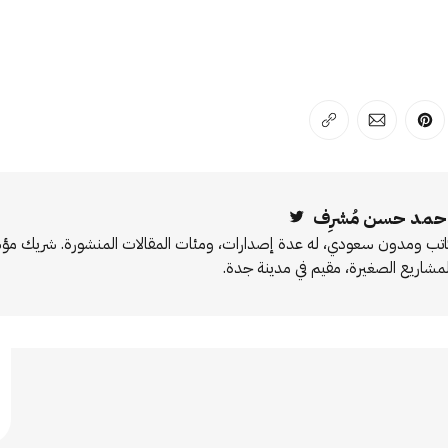
لفيسبوك
 على لينكد إن
انشر على بينترست
انشر على الإيميل
انسخ الرابط
حمد حسن مُشرِف
Twitter
اتب ومدون سعودي، له عدة إصدارات، ومئات المقالات المنشورة. شريك 
لمشاريع الصغيرة، مقيم في مدينة جدة.