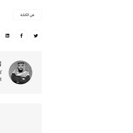
عن الكتابة
انشر على تويتر
انشر على ا
انشر
أ
ك
ا