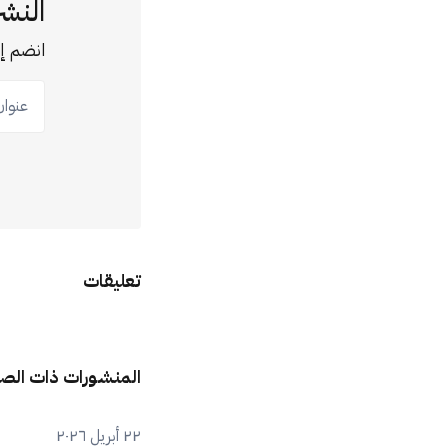
النشر
انضم إل
عنوان ب
تعليقات
المنشورات ذات الص
٢٢ أبريل ٢٠٢٦