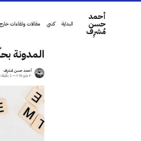
أحمد
حسن
البداية
كتبي
مقالات ولقاءات خارج 
مُشرِف
المدونة بحل
أحمد حسن مُشرِف
٢٠ مايو ٢٠٢٤
—
1 دقيقة قراءة