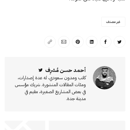
غير مصنف
انشر على تويتر
انشر على الفيسبوك
انشر على لينكد إن
انشر على بينترست
انشر على الإيميل
انسخ الرابط
أحمد حسن مُشرِف
Twitter
كاتب ومدون سعودي، له عدة إصدارات،
ومئات المقالات المنشورة. شريك مؤسس
في بعض المشاريع الصغيرة، مقيم في
مدينة جدة.