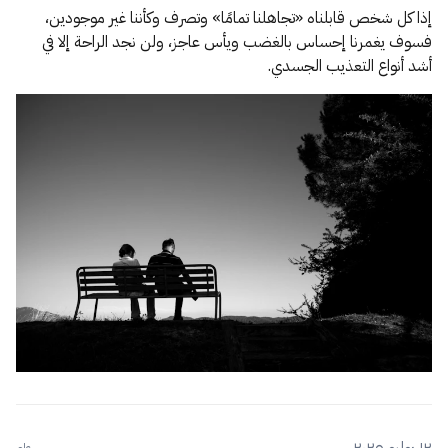
إذا كل شخص قابلناه «تجاهلنا تمامًا» وتصرف وكأننا غير موجودين،
فسوف يغمرنا إحساس بالغضب ويأس عاجز، ولن نجد الراحة إلا في
أشد أنواع التعذيب الجسدي.
١٢ يوليو ٢٠٢٥
عام