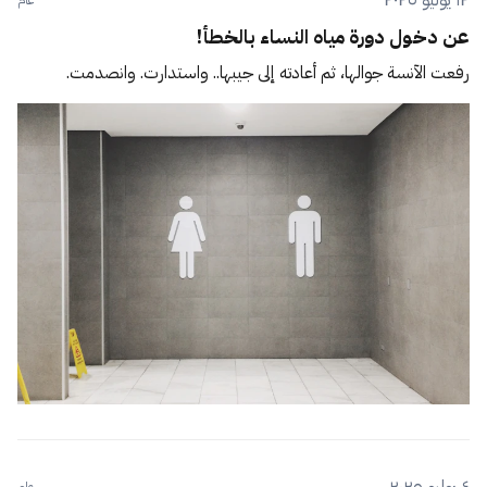
عن دخول دورة مياه النساء بالخطأ!
رفعت الآنسة جوالها، ثم أعادته إلى جيبها.. واستدارت. وانصدمت.
٤ يوليو ٢٠٢٥
عام