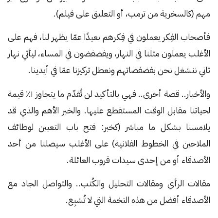
مهم (كالسخرية من ترمب، أو التعليق على فيلم).
فأصحاب الفِكر يعملون في فِكرهم بعيدًا عمّا يظهر لنا، فهم على
الأغلب يعملون مثلنا في النهار، ويفضفضون في المساء، ليأتي نهار
ثاني ننشغل نحن بفضفضاتهم ونعطل تركيزنا عمّا في أيدينا.
والأخبار.. قصة أخرى.. فهي بالتأكيد لن تُقدّم ما يتجاوز ١٪ قيمة
لحياتنا مقابل الوقت المستقطع عليها. والخبر الأهم والذي قد
يلامسنا بشكل ما مباشر (كخبر: فتح باب التعيين لوظائف
الملاحين في الخطوط الفلانية) على الأغلب سيصلنا من أحد
الأصدقاء أو من إحدى سيدات قروب العائلة.
مقالات الرأي ومقالات التحليل والكُتب.. والتواصل الجاد مع
الأصدقاء أفضل من هذه التخمة التي لا تُشبِع.