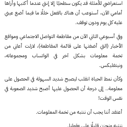
استعراضي للأمثلة قد يكون سطحيًا إلا إنني عندما أكتبها وأراها
أمامي الآن، أستوعب أن هناك بالفعل خللًا ما فيما أضع عيني
عليه كل يوم ودون توقف.
وفي أسبوعي الثاني الآن من مقاطعة التواصل الاجتماعي ومواقع
الأخبار (التي أضفتها على قائمة المقاطعة)، لازلت أعاني من
تخمة معلومات بشكل آخر في الواتساب ومجموعاته،
ونيتفليكس.
وكأن نمط الحياة انقلب ليصبح شديد السهولة في الحصول على
معلومة.. إلى درجة أن الحصول عليها أصبح شديد الصعوبة في
نفس الوقت!
أعتقد أننا يجب أن ننتبه من تخمة المعلومات.
ننتبه ونحزن قليلًا على عقولنا.