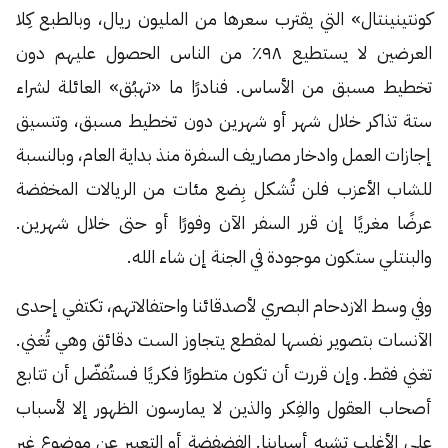
كونتينينتال» التي يقترب سعرها من المليون ريال، وبالطبع كِلا
العرضين لا يستطيع ٩٨٪ من الناس الحصول عليهم دون
تخطيط مسبق من الأساس. فنادرًا ما «تهبُق» العائلة لشراء
ستة تذاكر خلال شهر أو شهرين دون تخطيط مسبق، وتنسيق
إجازات العمل وادخار مصاريف السفرة منذ بداية العام، وبالنسبة
للشاب الأعزب فلن تُشكل بِضع مئات من الريالات المخفضة
عرضًا مغريًا إن قرر السفر الآن وفورًا أو حتى خلال شهرين.
والبنتلي ستكون موجودة في الجنة إن شاء الله.
وفي وسط الازدحام البصري لأصدقائنا واحتفالاتهم، تكتفي إحدى
الآنسات بتصوير نفسها لمقطع يتجاوز الست دقائق وهي تُغني.
تغني فقط. وإن قررت أن تكون متطورًا فكريًا فستُفضّل أن تتابع
أصحاب العقول والفِكر والذين لا يمارسون الظهور إلا لأسباب
على الأغلب تشبه أسبابنا. الفضفضة أو التعبير عن موضوع غير