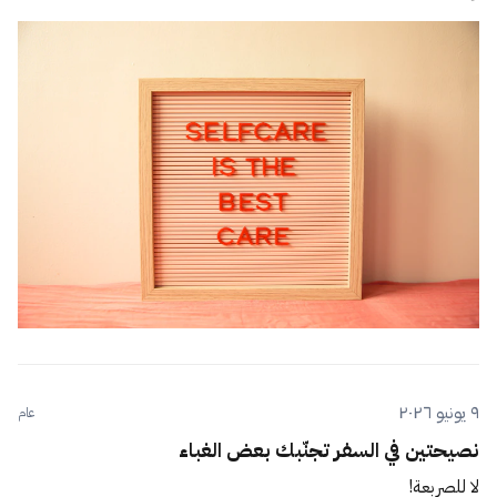
٩ يونيو ٢٠٢٦
عام
نصيحتين في السفر تجنّبك بعض الغباء
لا للصربعة!