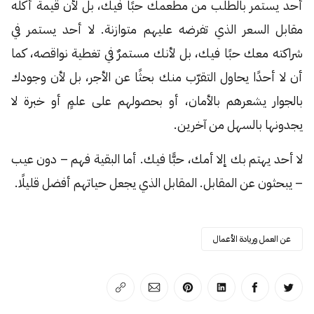
أحد يستمر بالطلب من مطعمك حبًا فيك، بل لأن قيمة أكله
مقابل السعر الذي تفرضه عليهم متوازنة. لا أحد يستمر في
شراكته معك حبًا فيك، بل لأنك مستمرٌ في تغطية نواقصه، كما
أن لا أحدًا يحاول التقرّب منك بحثًا عن الأجر، بل لأن وجودك
بالجوار يشعرهم بالأمان، أو بحصولهم على علمٍ أو خبرة لا
يجدونها بالسهل من آخرين.
لا أحد يهتم بك إلا أمك، حبًّا فيك. أما البقية فهم – دون عيب
– يبحثون عن المقابل. المقابل الذي يجعل حياتهم أفضل قليلًا.
عن العمل وريادة الأعمال
انشر على تويتر
انشر على الفيسبوك
انشر على لينكد إن
انشر على بينترست
انشر على الإيميل
انسخ الرابط