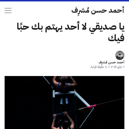
أحمد حسن مُشرِف
يا صديقي لا أحد يهتم بك حبًا
فيك
أحمد حسن مُشرِف
٦ مايو ٢٠٢٤
—
1 دقيقة قراءة