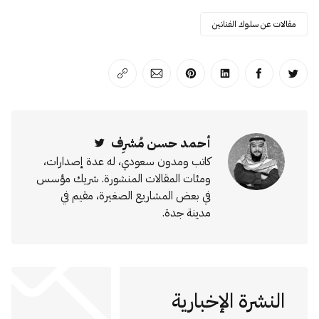
مقالات عن سلوك الفنانين
انشر على تويتر
انشر على الفيسبوك
انشر على لينكد إن
انشر على بينترست
انشر على الإيميل
انسخ الرابط
أحمد حسن مُشرِف
Twitter
كاتب ومدون سعودي، له عدة إصدارات،
ومئات المقالات المنشورة. شريك مؤسس
في بعض المشاريع الصغيرة، مقيم في
مدينة جدة.
النشرة الإخبارية