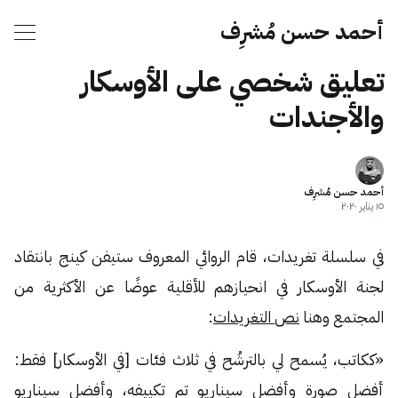
أحمد حسن مُشرِف
تعليق شخصي على الأوسكار
والأجندات
أحمد حسن مُشرِف
١٥ يناير ٢٠٢٠
في سلسلة تغريدات، قام الروائي المعروف ستيفن كينج بانتقاد
لجنة الأوسكار في انحيازهم للأقلية عوضًا عن الأكثرية من
المجتمع وهنا
نص
التغريدات
:
«ككاتب، يُسمح لي بالترشُح في ثلاث فئات [في الأوسكار] فقط:
أفضل صورة وأفضل سيناريو تم تكييفه، وأفضل سيناريو