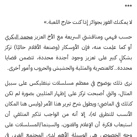
***
لا يمكنك الفوز بجوائز إذا كنت خارج اللعبة.»
حسب فهمي ومناقشتي السريعة مع الأخ العزيز
محمد
البكري
أو كما علِمت منه، فإن الأوسكار (وصنعة الأفلام حاليًا) تركز
بشكلٍ كبير على تعزيز وجود أجندة محددة، تتضمن قضايا
محددة.. كالعنصرية والمثلية والحشيش والحروب وأمور أخرى.
نرى ذلك بوضوح في معظم مسلسلات نيتفليكس على سبيل
المثال، والتي أصبحت تركز على إظهار المثليين بصورة لم تكن
كذلك في الماضي؛ ويطول شرح تبرير هذا الأمر (وليس هنا المكان
الأنسب للتطرق له)، إلا أنه من الواجب تذكير المتلقي أن
استيعاب فكرة أن الإعلام والفنون، والسينما/المسلسلات على
وجه الخصوص هي الوسيلة الأهم لدى المجتمع الغربي في