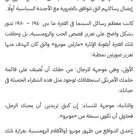
إيصال رسائلهم التي تتوافق بالضرورة مع الأجندة السياسية أولًا.
كانت معظم رسائل السينما في الفترة ما بين ١٩٤٠ – ١٩٨٠ تدور
بشكل واضح على تعزيز قصص الحب والرومنسية، بل وخلقت
تلك الفترة أيقونة الإثارة «مارلين مونرو» والتي كان الهدف منها
تعزيز صورتين نمطية:
الأولى، وهي موجهة للرجال: من حقك أن تُضيف على قائمة
حلمك الأمريكي استحقاقك لوجود مثل هذه الشقراء الجميلة في
حياتك.
والثانية، موجهة للنساء: إن كنتي تريدين أن يحبك الرجل،
فحاولي أن تكوني نسخة من «مونرو».
إحدى الدوافع من ظهور مونرو (والأفلام الرومنسية بغزارة تلك