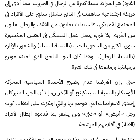
الفترة) هو انخراط نسبة كبيرة من الرجال في الحروب، مما أدى إلى
دربكة اجتماعية ساهمت في التأثير بشكل سلبي على الأفراد في
المجتمع الأمريكي، فالسيدات يعانون من الفقد، والرجال يعانون
من الغُربة. ولا شيء يعمل عمل المسكّن في النفس المكسورة
سوى الكثير من الشعور بالحب (بالنسبة للنساء) والشعور بالإثارة
(بالنسبة للرجال).. وهذا كان الدور الناجخ الذي لعبته مونرو
وزميلاتها وزملاءها في تلك الفترة.
حتى وإن افترضنا عدم وضوح الأجندة السياسية المحركة
للأوسكار بالنسبة للسيد كينج أو للآخرين، إلا أن الجزء المثير كان
إحدى الاعتراضات التي هوجم بها والتي ارتكزت على انتقاده كونه
رجل «أبيض» أو «غني» ولن يشعر بما قدموه أبطال الأفراد
(القِلة) في أفلامهم المرشحة.
ونلاحظ أن حتى فيلم «الجوكر» -وهو المرشح الأقوى- يتناول