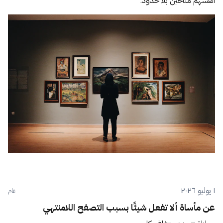
أنفسهم متاحين بلا حدود.
١ يوليو ٢٠٢٦
عام
عن مأساة ألا تفعل شيئًا بسبب التصفح اللامنتهي