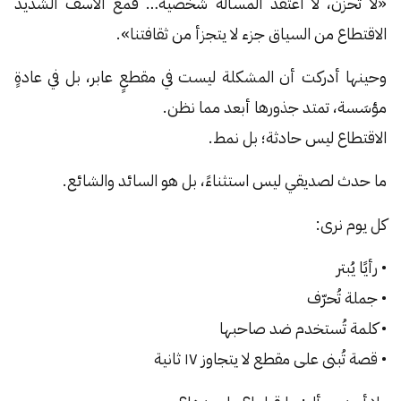
«لا تحزن، لا اعتقد المسألة شخصية… فمع الأسف الشديد
الاقتطاع من السياق جزء لا يتجزأ من ثقافتنا».
وحينها أدركت أن المشكلة ليست في مقطعٍ عابر، بل في عادةٍ
مؤسَسة، تمتد جذورها أبعد مما نظن.
الاقتطاع ليس حادثة؛ بل نمط.
ما حدث لصديقي ليس استثناءً، بل هو السائد والشائع.
كل يوم نرى:
• رأيًا يُبتر
• جملة تُحرّف
• كلمة تُستخدم ضد صاحبها
• قصة تُبنى على مقطع لا يتجاوز ١٧ ثانية