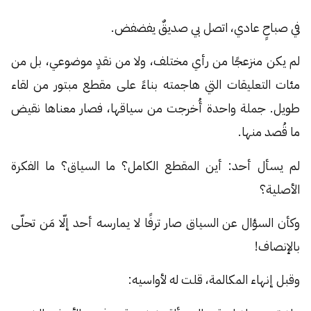
في صباحٍ عادي، اتصل بي صديقٌ يفضفض.
لم يكن منزعجًا من رأي مختلف، ولا من نقدٍ موضوعي، بل من
مئات التعليقات التي هاجمته بناءً على مقطع مبتور من لقاء
طويل. جملة واحدة أُخرجت من سياقها، فصار معناها نقيض
ما قُصد منها.
لم يسأل أحد: أين المقطع الكامل؟ ما السياق؟ ما الفكرة
الأصلية؟
وكأن السؤال عن السياق صار ترفًا لا يمارسه أحد إلّا مَن تحلّى
بالإنصاف!
وقبل إنهاء المكالمة، قلت له لأواسيه: