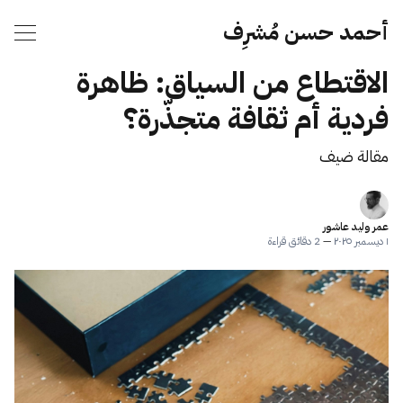
أحمد حسن مُشرِف
الاقتطاع من السياق: ظاهرة
فردية أم ثقافة متجذّرة؟
مقالة ضيف
عمر وليد عاشور
١ ديسمبر ٢٠٢٥
—
2 دقائق قراءة