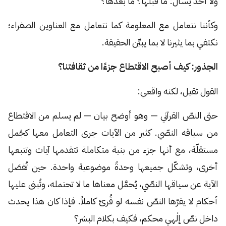
ولا أحد يسأل: ما قبلها؟ ما بعدها؟
وكأننا نتعامل مع المعلومة كما نتعامل مع العناوين الصفراء؛
نكتفي بما يثيرنا لا بما يبيِّن الحقيقة.
الجذور: كيف أصبح الاقتطاع جزءًا من ثقافتنا؟
القول ثقيل، لكنه واقعي:
حتى النصّ القرآني — وهو أوضح بيان — لم يسلم من الاقتطاع
من سياقه النصّي. كثير من الآيات جرى التعامل معها كجُمل
مستقلّة، مع أنها جزء من بنية متكاملة تتقدمها آيات وتتبعها
أخرى، وتشكّل جميعها وحدةً موضوعية واحدة. حين تُفصَل
الآية عن سياقها النصّي، يُحمَّل معناها ما لا تحتمله، وتُبنى عليها
أحكام لا يقرّها النصّ نفسه لو قُرئ كاملاً. فإذا كان هذا يحدث
داخل نصّ إلٰهي محكم، فكيف بكلام البشر؟