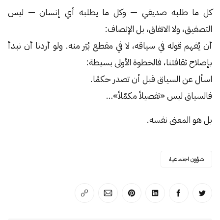
كل ما طلبه صديقي — وكل ما يطلبه أي إنسان — ليس
التصفيق، ولا الاتفاق، بل الإنصاف:
أن يُفهم قوله في سياقه، لا في مقطع بُتِر منه. ولو أردنا أن نبدأ
بإصلاح ثقافتنا، فالخطوة الأولى بسيطة:
اسأل عن السياق قبل أن تصدر حكمًا.
فالسياق ليس «تفصيلاً مكمّلاً»…
بل هو المعنى نفسه.
شؤون اجتماعية
انشر على تويتر
انشر على الفيسبوك
انشر على لينكد إن
انشر على بينترست
انشر على الإيميل
انسخ الرابط