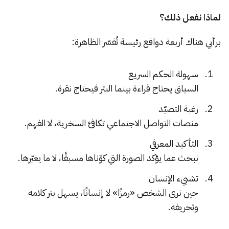
لماذا نفعل ذلك؟
برأيي هناك أربعة دوافع رئيسة تُفسّر الظاهرة:
سهولة الحكم السريع
السياق يحتاج قراءة بينما البتر فيحتاج نقرة.
رغبة التصيّد
منصات التواصل الاجتماعي تكافئ السخرية، لا الفهم.
التأكيد المعرفي
نبحث عما يؤكد الصورة التي كوّناها مسبقًا، لا ما يغيّرها.
تشييء الإنسان
حين نرى الشخص «رمزًا» لا إنسانًا، يسهل بتر كلامه
وتحريفه.