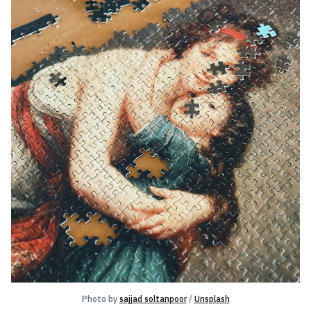
Photo by 
sajjad soltanpoor
 / 
Unsplash