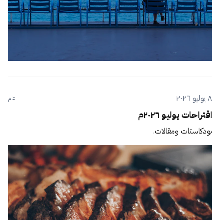
٨ يوليو ٢٠٢٦
عام
اقتراحات يوليو ٢٠٢٦م
بودكاستات ومقالات.