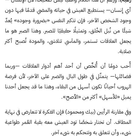
أي إنسان— يستطيع العيش في حياته والمضي قدمًا فيها دون
وجود الشخص الآخر، فإن تذكير النفس «بضرورة وجوده» يُعدّ
شيئًا من نُبل الخُلق، وتمثيلًا حقيقيًا للصبر. وهذا الصبر هو ما
يجعل العلاقات تستمر، والمآسي تتلاشى، والمودة تُصبح أكثر
صلابة.
أُحب دومًا أن أُلخِّص أن أحد أهم أدوار العلاقات —وربما
فضائلها— يتمثّل في طول البال والصبر على الآخر، لأن فرصة
الهروب أحيانًا تكون أسهل من البقاء، وهذا ما قد يجعل أحدنا
يميل «للأسهل» أكثر من «الأصح».
وفي مقارنة الرأيين (بيك ومحمود) فإن الفكرة لا تتعارض في نهاية
المطاف. أن تختار شخصًا تود العيش معه بقية العُمر طواعية
شيء، وأن تتعلق به وتتحكم به شيء آخر.