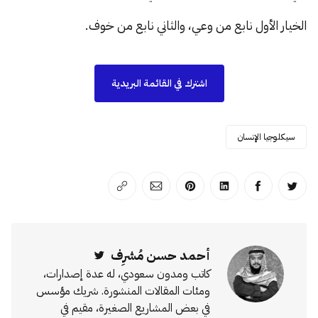
الخيار الأول نابع من وعي، والثاني نابع من خوف.
اشترك في القائمة البريدية
سيكلوجيا الإنسان
انشر على تويتر
انشر على الفيسبوك
انشر على لينكد إن
انشر على بينترست
انشر على الإيميل
انسخ الرابط
أحمد حسن مُشرِف
Twitter
كاتب ومدون سعودي، له عدة إصدارات،
ومئات المقالات المنشورة. شريك مؤسس
في بعض المشاريع الصغيرة، مقيم في