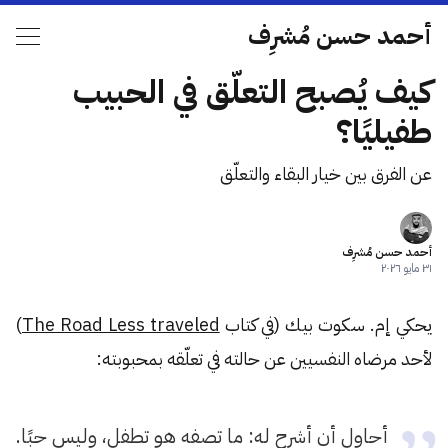
أحمد حسن مُشرِف
كيف يُصبح التعلّق في الحبيب
طفيليًا؟
عن الفرق بين خيار البقاء والتعلّق
أحمد حسن مُشرِف
٣١ مايو ٢٠٢٦
يحكي إم. سكوت بيك (في كتاب
The Road Less traveled
)
لأحد مرضاه النفسيين عن حالته في تعلّقه بمحبوبته:
أحاول أن أشرح له: ما تصفه هو تطفل، وليس حبًا.