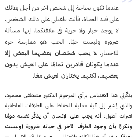
عندما تكون بحاجة إلى شخص آخر من أجل بقائك
على قيد الحياة، فأنت طفيلي على ذلك الشخص.
لا يوجد خيار ولا حرية في علاقتكما. إنها مسألة
ضرورة وليست حبًا. الحب هو ممارسة حرة
للاختيار.
لا يحب شخصان بعضهما البعض إلا
عندما يكونان قادرين تمامًا على العيش بدون
بعضهما، لكنهما يختاران العيش معًا.
يذكّرني هذا الاقتباس برأي المرحوم الدكتور مصطفى محمود،
والذي يُشير إلى آلية عملية للحفاظ على العلاقات العاطفية
لفترات أطول:
أنه يجب على الإنسان أن يذكِّر نفسه دومًا
وتكرارًا بأن وجود الطرف الآخر في حياته ضرورة (وليست
رغبة).
ورغم أن هذا الكلام واقعيًا ليس صحيحًا، لأن الإنسان —