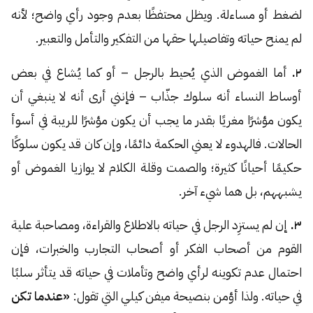
لضغط أو مساءلة. ويظل محتفظًا بعدم وجود رأي واضح؛ لأنه
لم يمنح حياته وتفاصيلها حقها من التفكير والتأمل والتعبير.
٢.
أما الغموض الذي يُحيط بالرجل – أو كما يُشاع في بعض
أوساط النساء أنه سلوك جذّاب – فإنني أرى أنه لا ينبغي أن
يكون مؤشرًا مغريًا بقدر ما يجب أن يكون مؤشرًا للريبة في أسوأ
الحالات. فالهدوء لا يعني الحكمة دائمًا، وإن كان قد يكون سلوكًا
حكيمًا أحيانًا كثيرة؛ والصمت وقلة الكلام لا يوازيا الغموض أو
يشبههم، بل هما شيء آخر.
٣.
إن لم يستزِد الرجل في حياته بالاطلاع والقراءة، ومصاحبة علية
القوم من أصحاب الفكر أو أصحاب التجارب والخبرات، فإن
احتمال عدم تكوينه لرأي واضح وتأملات في حياته قد يتأثر سلبًا
في حياته. ولذا أؤمن بنصيحة ميفن كيلي التي تقول:
«عندما تكن