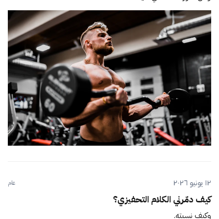
١٢ يونيو ٢٠٢٦
عام
كيف دمّرني الكلام التحفيزي؟
وكيف نسيته.