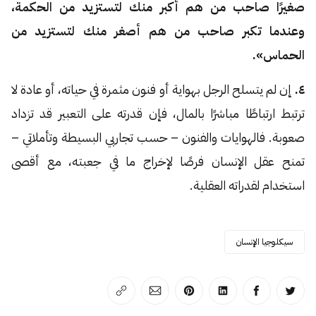
صغيرًا صاحب من هم أكبر منك لتستزيد من الحكمة،
وعندما تكبر صاحب من هم أصغر منك لتستزيد من
الحماس».
٤.
إن لم يتسلح الرجل بهواية أو فنون مثمرة في حياته، أو عادة لا
ترتبط ارتباطًا مباشرًا بالمال، فإن قدرته على التعبير قد تزداد
صعوبة. فالهوايات والفنون – حسب تجاربي البسيطة وتأملاتي –
تمنح عقل الإنسان فرصًا لإخراج ما في جعبته، مع أقصى
استخدام لقدراته العقلية.
سيكلوجيا الإنسان
انشر على تويتر
انشر على الفيسبوك
انشر على لينكد إن
انشر على بينترست
انشر على الإيميل
انسخ الرابط