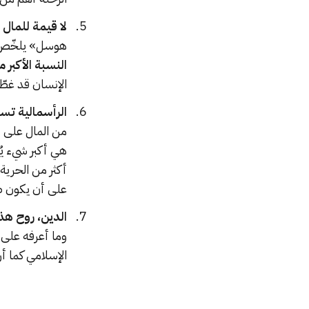
لا قيمة للمال
هوسل» يلخّص م
النسبة الأكبر 
الإنسان قد غطّ
الرأسمالية تسع
من المال على «
هي أكبر شيء يُ
أكثر من الحرية
على أن يكون صم
الدين، روح هذه
وما أعرفه على 
الإسلامي كما أر