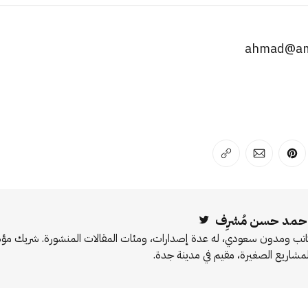
لفيسبوك
 على لينكد إن
انشر على بينترست
انشر على الإيميل
انسخ الرابط
حمد حسن مُشرِف
Twitter
اتب ومدون سعودي، له عدة إصدارات، ومئات المقالات المنشورة. شريك 
لمشاريع الصغيرة، مقيم في مدينة جدة.