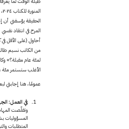
طيلة الوقت لما يعرف
ال
الحقيقة يؤسفني أن إج
المرح في انتقاد نفسي 
أحاول (على الأقل في كت
من الكاتب نسيم طال
لمئة عام مقبلة؟» وكان
الأغلب ستستمر مئة ع
عمومًا، هنا إجابتي لب
في العمل: الجه
وتقلّصت المهام 
المسؤوليات بشك
المتطلبات والت