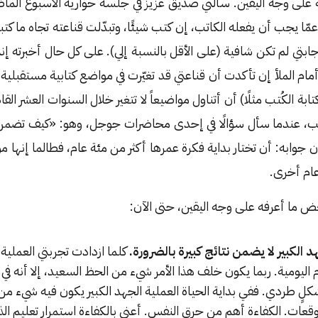
ه على وجه اليقين. سألني صديق عزيز في جلسة حوارية الأسبوع الما
منورة للكتاب ٢٠٢٤، عمّا يجب أن يفعله الكاتب، إن كتب شيئًا، وتبدّلت قناعته تجاه م
ابتي لم تكن شافية (على الأقل بالنسبة إلي). على كل حال أخبرته 
أمام الملأ إن تأكدت أن قناعتي قد تغيّرت في مواضع كتابية مستقبلية. و
ابة الكُتب مثلًا) أن أتناول مواضيعاً لا تتغير خلال السنوات العشر القا
ب، عندما سأل سؤالًا في إحدى محاضرات جوجل، وهو: «كيف تضم
 جوابه: أن تختار بداية فكرة عمرها أكثر من مئة عام، فطالما إنها م
ام أخرى.
عض ما أعرفه على وجه اليقين، حتى الآن:
د الكبير لا يضمن نتائج كبيرة بالضرورة.
كلما ازدادت تجربتي العملية،
اليومية. ربما يكون خلف هذا الأمر شيء من الحظ السعيد، إلا أنه في ا
لٍ طردي. ففي بداية الحياة العملية الجهد الكبير يكون فيه شيء من 
وقعات. الكفاءة أهم من حرق النفس. أعني بالكفاءة استمرار تعليم ال