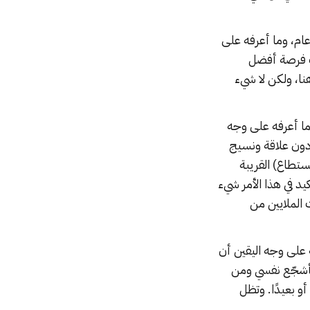
عام، وما أعرفه على
لك فرصة أفضل
ا، ولكن لا شيء
ا أعرفه على وجه
 دون علاقة ونسيج
تطاع) القريبة
كيد في هذا الأمر شيء
 الملايين من
ه على وجه اليقين أن
سأشجّع نفسي ومن
و بعيدًا. وتظل