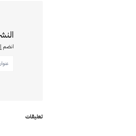
النشر
انضم إل
عنوان ب
تعليقات