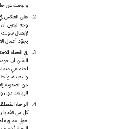
والبحث عن حلو
على العكس في ا
وجه اليقين أن 
لإيصال فنونك ل
يجوّد أعمال الف
في الحياة الا
اليقين أن جودة
اجتماعي متماسك
والبعيدة، وأحاو
من الصعوبة إلا
الريالات دون 
الراحة المُطل
كل من فقدوا رغ
حولي بضرورة ام
الرحلة أهم من 