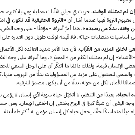
 إن لم تمتلك الوقت.
جربت في حياتي تقلّبات عملية ومهنية كثيرة،
فهوم الثروة فيها عندما أشار أن
«الثروة الحقيقية قد تكون في امت
من وقته، بدلًا من رصيده»
. هذا أمرٌ أعرفه - مؤقتًا - على وجه اليقين
ى أساسيات متطلبات حياته. فلا قيمة لوقت طويل دون القدرة على الإيف
ى لخلق المزيد من العُزّاب.
لأن هذا الأمر شديد الفائدة لكل الأعمال
الأشياء» إن لم يمتلك الكثير من «المعنى». وما أعرفه على وجه الي
عطي الإنسان قيمة، ولذلك دائمًا ما أتذكّر أن على الرجل السعي للحص
، والسعي للحصول على مزيد من المسؤوليات بدلًا من الهروب منها، ك
امًا للأمان لكل من حوله، بدلًا من أن يكون مصدرًا للترفيه.
 الحياة.
بعيدًا عن التنظير، لا أتخيّل حياة سوية لأي إنسان لا يؤمن ب
وجه اليقين أن شيئًا كبيرًا في الروح يختفي إن اختفى الإيمان. ومن ح
اه دينًا متماسكًا حقًا، يجعل حياة كل إنسان مؤمن به أكثر طمأنينة.