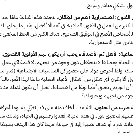
ل بشكلٍ مباشر وسريع.
لفنون: الاستمرارية أهم من الإتقان.
تتجدد هذه القناعة عامًا بعد 
الكثير من العمل في الفنون قد لا يخلق أعمالًا أفضل، بقدر ما يخلق 
لأشخاص الأصح في التوقيق الصحيح. هناك الكثير من الحظ المخفي هن
نانين مثل الاستمرارية.
جتماعية: الأهل ثم الأصدقاء يجب أن يكون لهم الأولوية القصوى.
م
 الحياة ومعناها لا يتحققان دون وجود من نحبهم. لا قيمة لأي عمل
. ولذا أحرص دومًا على حضور كل المناسبات الاجتماعية (قدر المس
ل ألا يكون أي شكل من أشكال الأعباء العملية مانعًا لهذا الأمر، بالتأ
 أن الحِرص يخلق أيضًا نوعًا من الانضباط. تخيل أن يكون لديك مئات
وجود من تحبهم ويحبونك؟
قة ضرب من الجنون.
التقاعد.. أخاف منه على قدر تغزّلي به. وما أعرف
بتهم لتحقيق شيء في هذه الحياة، فقدوا رغبتهم في الحياة، ولذلك 
تلاك شيء أو هدف نصبوا إليه في حياتنا، مهما كان هذا الهدف بسيطًا أ
الوجهة.