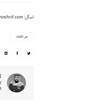
اسأل: ahmad@amoshrif.com
عن الكتابة
انشر على تويتر
انشر على ا
انشر
أ
ك
ا