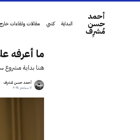
أحمد
حسن
البداية
كتبي
مقالات ولقاءات خارج 
مُشرِف
ما أعرفه على
هنا بداية مشروع س
أحمد حسن مُشرِف
٧ سبتمبر ٢٠٢٤