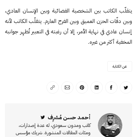
يتقلّب الكاتب بين الشخصية الفضائية وبين الإنسان العادي،
وبين دفّات الحزن العميق وبين الفرح العارم. يتقلّب الكاتب لأنه
إنسان عادي في نهاية الأمر، إلا أن رغبته في التعبير تُظهِر جوانبه
المخفية أكثر من غيره.
عن الكتابة
انشر على تويتر
انشر على الفيسبوك
انشر على لينكد إن
انشر على بينترست
انشر على الإيميل
انسخ الرابط
أحمد حسن مُشرِف
Twitter
كاتب ومدون سعودي، له عدة إصدارات،
ومئات المقالات المنشورة. شريك مؤسس