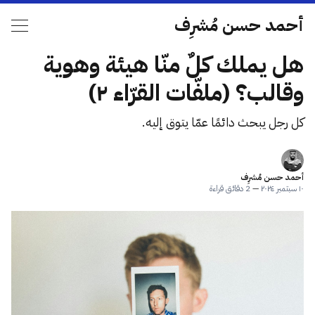
أحمد حسن مُشرِف
هل يملك كلٌ منّا هيئة وهوية
وقالب؟ (ملفّات القرّاء ٢)
كل رجل يبحث دائمًا عمّا يتوق إليه.
أحمد حسن مُشرِف
١٠ سبتمبر ٢٠٢٤
—
2 دقائق قراءة