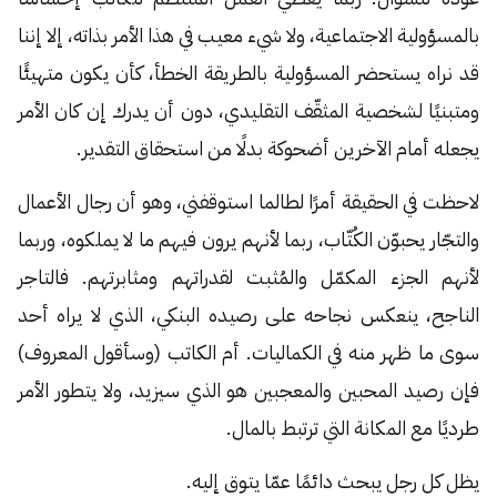
بالمسؤولية الاجتماعية، ولا شيء معيب في هذا الأمر بذاته، إلا إننا
قد نراه يستحضر المسؤولية بالطريقة الخطأ، كأن يكون متهيئًا
ومتبنيًا لشخصية المثقّف التقليدي، دون أن يدرك إن كان الأمر
يجعله أمام الآخرين أضحوكة بدلًا من استحقاق التقدير.
لاحظت في الحقيقة أمرًا لطالما استوقفني، وهو أن رجال الأعمال
والتجّار يحبوّن الكُتّاب، ربما لأنهم يرون فيهم ما لا يملكوه، وربما
لأنهم الجزء المكمّل والمُثبت لقدراتهم ومثابرتهم. فالتاجر
الناجح، ينعكس نجاحه على رصيده البنكي، الذي لا يراه أحد
سوى ما ظهر منه في الكماليات. أم الكاتب (وسأقول المعروف)
فإن رصيد المحبين والمعجبين هو الذي سيزيد، ولا يتطور الأمر
طرديًا مع المكانة التي ترتبط بالمال.
يظل كل رجل يبحث دائمًا عمّا يتوق إليه.