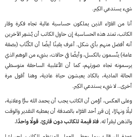
شيء يستدعي الكِبر.
أنا من القرّاء الذين يملكون حساسية عالية تجاه فكرة وقار
الكاتب، تمتد هذه الحساسية إن حاول الكاتب أن يُشعِر الآخرين
أنه أفضل منهم بأي شكل. أعرف يقينًا أيضًا أن الكُتّاب (بصفة
عامة) يتّسمون بالكسل، وأيضًا في حالات، بشيء من الوهم الذي
يرسمونه تجاه صورتهم، كما أن الأغلبية الساحقة متوسطي
الحالة المادية، بالكاد يعيشون حياة عادية، وهنا أقول مرة
أخرى.. لا شيء يستدعي الكِبر.
وعلى العكس، أؤمن أن الكاتب يجب أن يحمد الله سرًّا وعلانية،
ليلًا ونهارًا، إن قرر أحد القرّاء بالصدفة أن يعطيه التقدير والوقت
والذهن ليقرأ له.
فلا قيمة للكاتب دون قارئ. قولًا واحدًا.
عودة للسؤال؛ ربما يعطي العمل المنتظم للكاتب إحساسًا