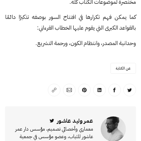
مختصرة لموضوعات الكتاب كله.
كما يمكن فهم تكرارها في افتتاح السور بوصفه تذكيرًا دائمًا
بالقواعد الكبرى التي يقوم عليها الخطاب القرءاني:
وحدانية المصدر، وانتظام الكون، ورحمة التشريع.
عن الكتابة
انشر على تويتر
انشر على الفيسبوك
انشر على لينكد إن
انشر على بينترست
انشر على الإيميل
انسخ الرابط
عمر وليد عاشور
Twitter
معماري وأخصائي تصميم، مؤسس دار عمر
عاشور للثياب، وعضو مؤسس في جمعية