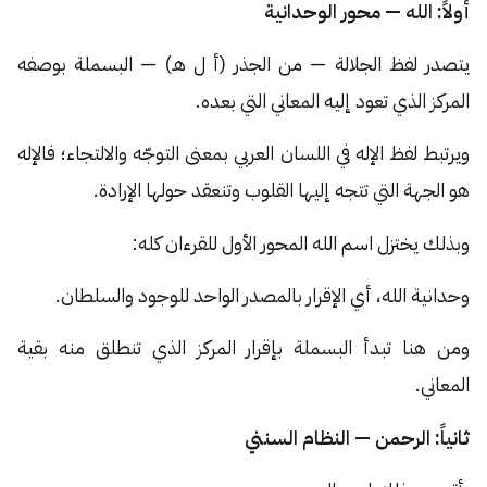
أولاً: الله — محور الوحدانية
يتصدر لفظ الجلالة — من الجذر (أ ل هـ) — البسملة بوصفه
المركز الذي تعود إليه المعاني التي بعده.
ويرتبط لفظ الإله في اللسان العربي بمعنى التوجّه والالتجاء؛ فالإله
هو الجهة التي تتجه إليها القلوب وتنعقد حولها الإرادة.
وبذلك يختزل اسم الله المحور الأول للقرءان كله:
وحدانية الله، أي الإقرار بالمصدر الواحد للوجود والسلطان.
ومن هنا تبدأ البسملة بإقرار المركز الذي تنطلق منه بقية
المعاني.
ثانياً: الرحمن — النظام السنني