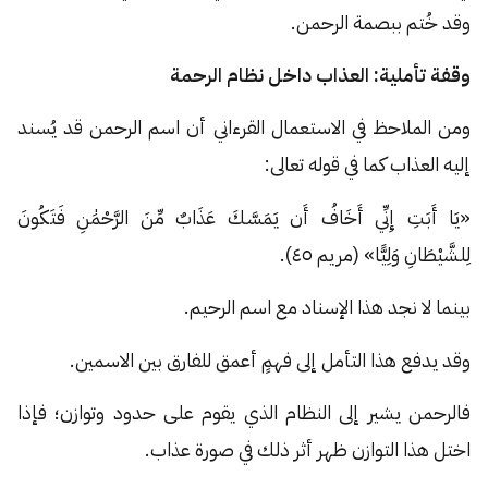
وقد خُتم ببصمة الرحمن.
وقفة تأملية: العذاب داخل نظام الرحمة
ومن الملاحظ في الاستعمال القرءاني أن اسم الرحمن قد يُسند
إليه العذاب كما في قوله تعالى:
«يَا أَبَتِ إِنِّي أَخَافُ أَن يَمَسَّكَ عَذَابٌ مِّنَ الرَّحْمَٰنِ فَتَكُونَ
لِلشَّيْطَانِ وَلِيًّا» (مريم ٤٥).
بينما لا نجد هذا الإسناد مع اسم الرحيم.
وقد يدفع هذا التأمل إلى فهمٍ أعمق للفارق بين الاسمين.
فالرحمن يشير إلى النظام الذي يقوم على حدود وتوازن؛ فإذا
اختل هذا التوازن ظهر أثر ذلك في صورة عذاب.