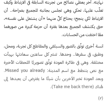
نهايته. آخر يعطي نصائح من تجربته السابقة في الارتباط وكيف
تغلّب عليها، تحكي وهي تجلس بجانبه للجميع بصراحة.. أن
الارتباط لكي ينجح؛ يحتاج كلٌ منهما «أن يشتغل على نفسه»،
حتى يكتشف الجميع بعدها بفترة أن حزمة كبيرة من صورهما
معًا اختفت من الحسابات.
آنسة أخرى توثّق بالصور والسيلفي والمقاطع كل تجربة، ومحل،
وطبق، في سفرها.. وحدها. تنشر كل ساعتين سعادتها بهيأت
مختلفة. وهي في طائرة العودة توثّق تصويريًا اللحظات الأخيرة
مع نص يتنطط مع اسم المدينة: Missed you already.
وبعد العودة تخبر الآخرين بأن شيئًا ما يفترض أن يعيدها إلى
هُناك (Take me back there).
(٢)