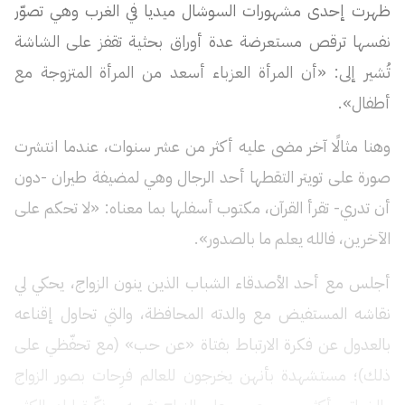
ظهرت إحدى مشهورات السوشال ميديا في الغرب وهي تصوّر
نفسها ترقص مستعرضة عدة أوراق بحثية تقفز على الشاشة
تُشير إلى: «أن المرأة العزباء أسعد من المرأة المتزوجة مع
أطفال».
وهنا مثالًا آخر مضى عليه أكثر من عشر سنوات، عندما انتشرت
صورة على تويتر التقطها أحد الرجال وهي لمضيفة طيران -دون
أن تدري- تقرأ القرآن، مكتوب أسفلها بما معناه: «لا تحكم على
الآخرين، فالله يعلم ما بالصدور».
أجلس مع أحد الأصدقاء الشباب الذين ينون الزواج، يحكي لي
نقاشه المستفيض مع والدته المحافظة، والتي تحاول إقناعه
بالعدول عن فكرة الارتباط بفتاة «عن حب» (مع تحفّظي على
ذلك)؛ مستشهدة بأنهن يخرجون للعالم فرِحات بصور الزواج