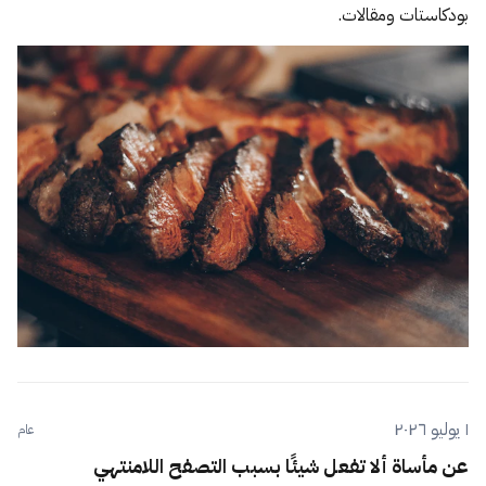
بودكاستات ومقالات.
١ يوليو ٢٠٢٦
عام
عن مأساة ألا تفعل شيئًا بسبب التصفح اللامنتهي