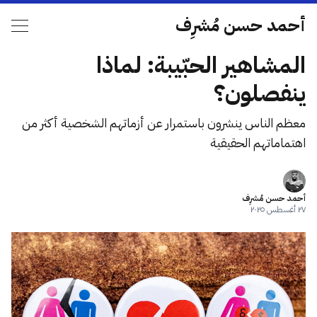
أحمد حسن مُشرِف
المشاهير الحبّيبة: لماذا
ينفصلون؟
معظم الناس ينشرون باستمرار عن أزماتهم الشخصية أكثر من
اهتماماتهم الحقيقية
أحمد حسن مُشرِف
٢٧ أغسطس ٢٠٢٥