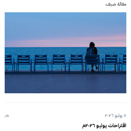
مقالة ضيف.
٨ يوليو ٢٠٢٦
عام
اقتراحات يوليو ٢٠٢٦م