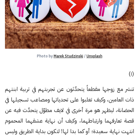
Photo by 
Marek Studzinski
 / 
Unsplash
(١)
تنشر مع زوجها مقطعاً يتحدّثون عن تجربتهم في تربية ابنتهم
ذات العامين، وكيف تغلبوا على تحدياتها ومصاعب تسجيلها في
الحضانة، ليظهر هو مرة أخرى في لايف مطوّل يتحدّث فيه عن
قصة تعارفهما وارتباطهما، وكيف أن نهاية عشقهما المحموم
انتهت نهاية سعيدة؛ أو كما بدا لها! لتكون بداية الطريق وليس