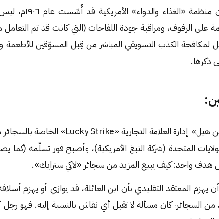
يجب أن نعي مثلًا أن منظمة 
عمة على الرفوف، ومراقبة جودة اللقاحات (التي كانت قد تم التعامل م
، بل لمكافحة الكذب التسويقي المباشر من قِبل المسوّقين للأطعمة وا
ى ذكرها.
ين:
يتسلّم «جورج واشنطن هيل» إدارة العلامة التجارية «
لولايات المتحدة (شركة التبغ الأمريكية)، وأصبح فور تسلّمه (كما يصف
هدف واحد: كيف يبيع المزيد من سجائر «لاكي سترايك».
 يهزم المعتقد التقليدي بأن ابن العائلة، قد يوازي أو يهزم أسلافه 
من السجائر، كان مسألة لا تقبل أي نقاش بالنسبة إليه. فهو رجل أ