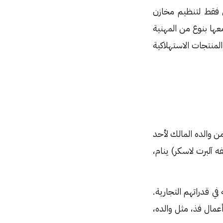
«الغذاء والدواء» الأمريكية قد أُسِّست عام ١٩٠٦م، ليس فقط لتنظيم مخازن
عها بنوع من المهنية
لمنتجات الاستهلاكية
Lucky Strike» الخاصة بالسجائر من والده المالك لأحد
ه آلبرت لاسكر) ينام،
في قدراتهم التجارية.
عمال فذ، مثل والده،