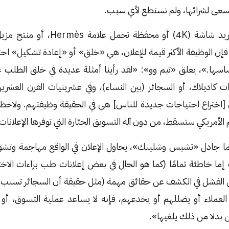
ي نسعى لشرائها، ولم نستطع لأي سبب.
، فإن الوظيفة الأكثر قيمة للإعلان، هي «خلق» أو «إعادة تشكيل» احت
ها.»، يعلق «تيم وو»: «لقد رأينا أمثلة عديدة في خلق الطلب على
ت كاديلاك، أو السجائر (بين النساء)، وفي عشرينيات القرن العش
أن [اختراع احتياجات جديدة للناس] هي في الحقيقة وظيفتهم. ولاح
 الأمريكي ستسقط، من دون آلة التسويق الجبّارة التي توفرها الإعلانات
ما جادل «تشيس وشلينك»، يحاول الإعلان في الواقع مهاجمة وتشويه 
ما خاطئة تمامًا (كما هو الحال في بعض إعلانات طب براءات الاخت
 الفشل في الكشف عن حقائق مهمة (مثل حقيقة أن السجائر تسبب ا
 العملاء أو يضللهم أو يخدعهم، فإنه لا يساعد عملية التسوق، أو
كن بدلا من ذلك يلغيها».