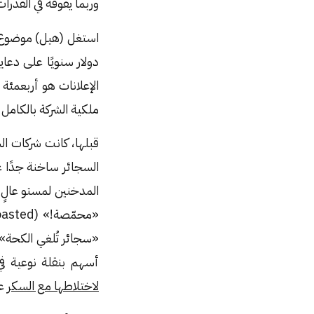
وربما يفوقه في القدرات
استغل (هيل) موضوع بز
ملكية الشركة بالكامل ل
قبلها، كانت شركات الس
السجائر ساخنة جدًا 
المدخنين لمستو عالٍ 
«سجائر تُلغي الكحة».
أسهم بنقلة نوعية في
لاختلاطها مع السكر
عل