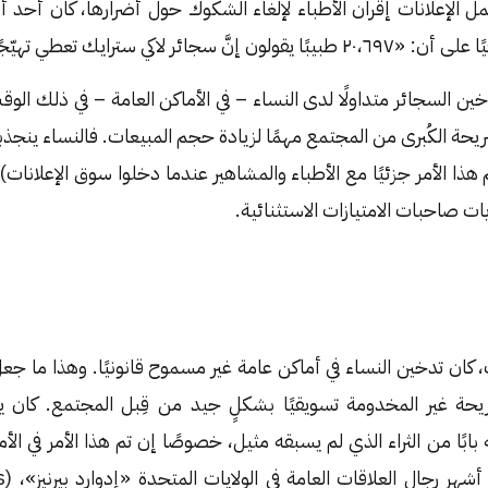
مل الإعلانات إقران الأطباء لإلغاء الشكوك حول أضرارها، كان أحد أش
 لاكي سترايك تعطي تهيّجًا أقل للحلق».
دخين السجائر متداولًا لدى النساء – في الأماكن العامة – في ذلك الوق
يحة الكُبرى من المجتمع مهمًا لزيادة حجم المبيعات. فالنساء ين
هذا الأمر جزئيًا مع الأطباء والمشاهير عندما دخلوا سوق الإعلانات)
يات صاحبات الامتيازات الاستثنائية.
، كان تدخين النساء في أماكن عامة غير مسموح قانونيًا. وهذا ما جع
حة غير المخدومة تسويقيًا بشكلٍ جيد من قِبل المجتمع. كان يع
ابًا من الثراء الذي لم يسبقه مثيل، خصوصًا إن تم هذا الأمر في الأم