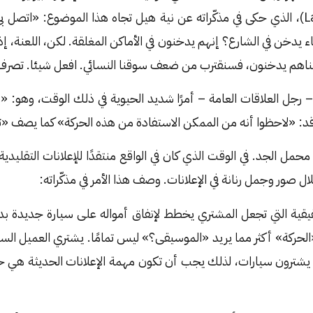
وزميله لاسكر (Lasker)، الذي حكى في مذكّراته عن نية هيل تجاه هذا الموضوع: «
ء يدخن في الشارع؟ إنهم يدخنون في الأماكن المغلقة. لكن، اللعنة، 
علناهم يدخنون، فسنقترب من ضعف سوقنا النسائي. افعل شيئا. تصرف
 رجل العلاقات العامة – أمرًا شديد الحيوية في ذلك الوقت، وهو: «ر
قد: «لاحظوا أنه من الممكن الاستفادة من هذه الحركة» كما يصف «ت
 محمل الجد. في الوقت الذي كان في الواقع منتقدًا للإعلانات التقليدية
 صور وجمل رنانة في الإعلانات. وصف هذا الأمر في مذكّراته:
قية التي تجعل المشتري يخطط لإنفاق أمواله على سيارة جديدة بدلًا
«الحركة» أكثر مما يريد «الموسيقى؟» ليس تمامًا. يشتري العميل السيار
يشترون سيارات، لذلك يجب أن تكون مهمة الإعلانات الحديثة هي