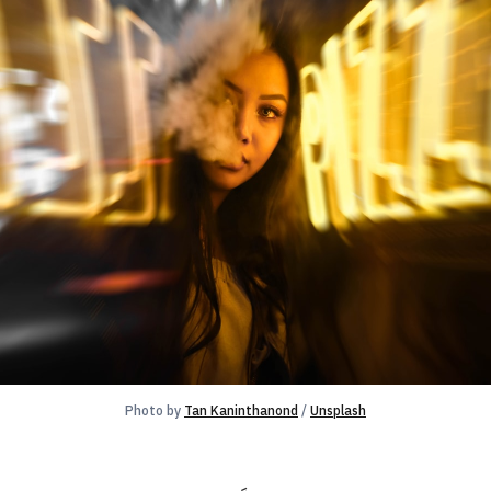
Photo by 
Tan Kaninthanond
 / 
Unsplash