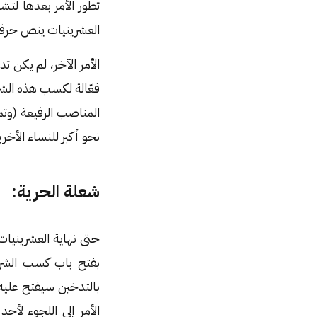
تطور الأمر بعدها لتش
العشرينيات ينص حرفيًا على أن: «٢٠،٦٩٧ طبيبًا يقولون إنَّ سجائر
الأمر الآخر، لم يكن ت
فعّالة لكسب هذه الشر
المناصب الرفيعة (وتم 
نحو أكبر للنساء الأخر
شعلة الحرية:
حتى نهاية العشرينيات
بفتح باب كسب الشري
بالتدخين سيفتح عليه ب