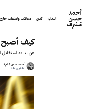
أحمد
حسن
البداية
كتبي
مقالات ولقاءات خارج 
مُشرِف
كيف أصبح ا
عن بداية استغلال ا
أحمد حسن مُشرِف
٢٤ فبراير ٢٠٢٤