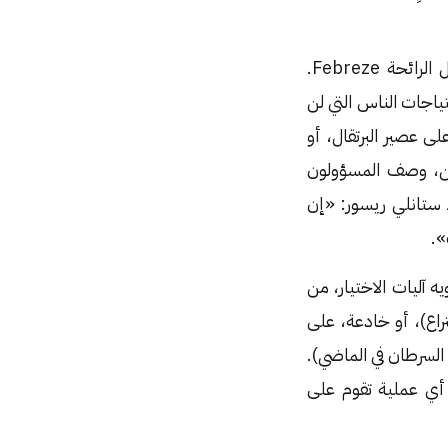
«لا أحد يولد، وهو يريد شاشة (4K) أو محفظة تحمل علامة Hermès، أو منتج مزيل الرائحة Febreze.
ياجات الناس التي لن
 عصير البرتقال، أو
رين، وصف المسؤولون
ظ ستانلي ريسور: «إن
».
آليات الاختيار، من
راع)، أو خادعة، على
لسرطان في الماضي).
 أي عملية تقوم على