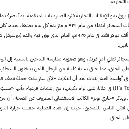
 التجارية.
وغ نمو الإعلانات التجارية فترة العشرينيات الميلادية. بدأ بصرف م
دولار سنويًا على دعايات السجائر ابتداءً من عام ١٩٣١م متزايدة كل
الإعلانات هو أربعمئة ألف دولار فقط في عام ١٩٢٥م، العام الذي توفي فيه
لابن.
جائر تعاني أمرٍ غريبًا، وهو صعوبة ممارسة التدخين بالنسبة إلى الر
على الحلق، مما خلق نسبة قليلة من الرجال الذين يدخنون السجائر
في أواسط العشرينيات بعد أن ابتكرت «لاكي سترايك» حملة تصف فيه
«محمّصة!» (It’s Toasted) في دلالة على ثراء نكهتها؛ مع إعلانات فرعية، بأنها 
 ويذكر «جاري توبز» الكاتب الاستقصائي المعروف عن الصحة، أن مزج 
 تقبّل الناس للتدخين، حيث إن هذه العملية جعلت حرارة التبغ 
ى الحلق.