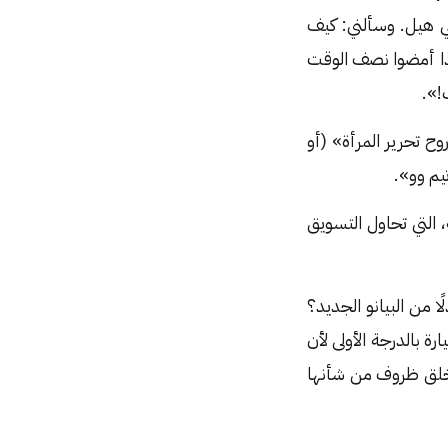
اتصل بي هيل. وسألني: كيف
إذا أمضوا نصف الوقت
!».
وح تحرير المرأة» (أو
يم وو».
، التي تحاول التسويق
 من البيانو الجديد؟
ة بالدرجة الأولى لأن
 خلق ظروف من شأنها