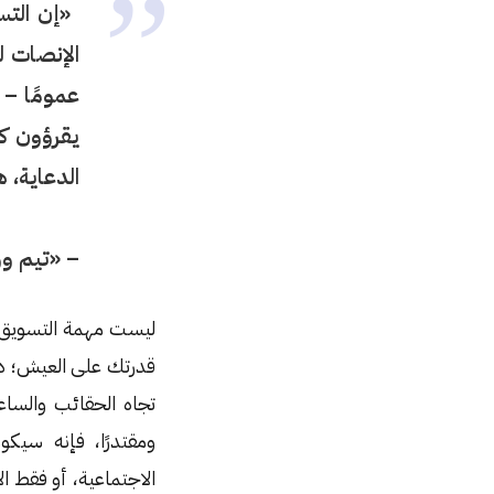
«إن التسو
الإنصات ل
عمومًا – 
يقرؤون ك
الدعاية، 
– «تيم وو» (Tim Wu) في كتابه «تجّ
ليست مهمة التسويق 
قدرتك على العيش؛ دون
تجاه الحقائب والساع
ومقتدرًا، فإنه سيك
الاجتماعية، أو فقط ا