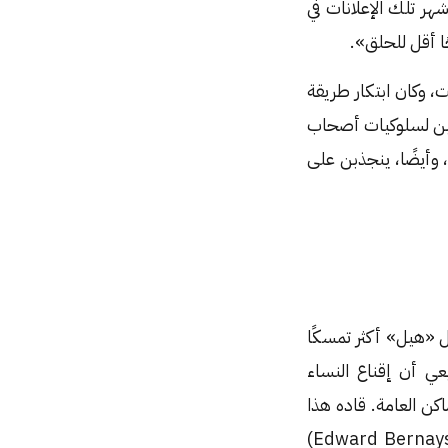
هر تلك الإعلانات في
ت، وكان ابتكار طريقة
جذبن لسلوكيات أصحاب
، وأيضًا، ينجذبن على
ل «هيل» أكثر تمسكًا
ي أن إقناع النساء
اكن العامة. قاده هذا
الأمر إلى اللجوء لأحد أشهر رجال العلاقات العامة في الولايات المتحدة «إدوارد بيرنيز»، (Edward Bernays)