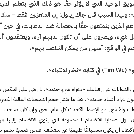
يق الوحيد الذي لا يؤثر حقًا هو ذلك الذي يتعلم المر
ه؛ ولهذا السبب قال جاك إيلول: إن المنعزلين فقط – سكان 
هم الذين يتمتعون حقًا بالحصانة ضد الدعايات، في حين أن
ل شيء، ويصرون على أن تكون لديهم آراء، ويعتقدون 
هم في الواقع: أسهل من يمكن التلاعب بهم»،
ار الانتباه».
والدعايات هي إقناعك «بشراء شيءٍ جديد». بل هي على العكس ت
 شراء أشياء جديدة». هذا ما يفسّر حجم التضحيات المالية الكبيرة 
ات والآيفون ذو الإصدار الأحدث كل عام. حتى وإن كان صاحب التض
ون أول ضحايا الانضمام للمجموعة التي ينوي الانضمام إليها م
لاكتفاء أن يكون مستهلكًا طبيعيًا غير متقشّف. فنحن ضمنيًا نشعر