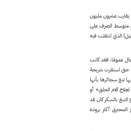
ا يقارب عشرون مليون
 عام بعدها، بعدما كان متوسط الصرف على
 والده (بيرسيفل هيل) الذي انتقلت فيه
جال عمومًا، فقد كانت
، حتى استقرت شريحة
ا تبغ سجائرها بأنها
«سببٌ لعلاج آلام الحلق» أو
التبغ بالسكر كان قد
المحترق أكثر برودة