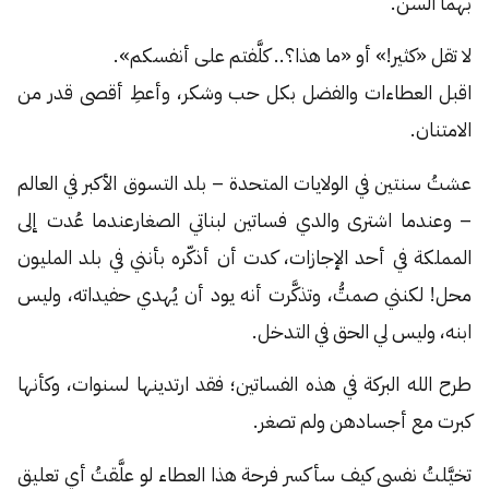
بهما السن.
لا تقل «كثير!» أو «ما هذا؟.. كلَّفتم على أنفسكم».
اقبل العطاءات والفضل بكل حب وشكر، وأعطِ أقصى قدر من
الامتنان.
عشتُ سنتين في الولايات المتحدة – بلد التسوق الأكبر في العالم
– وعندما اشترى والدي فساتين لبناتي الصغارعندما عُدت إلى
المملكة في أحد الإجازات، كدت أن أذكّره بأنني في بلد المليون
محل! لكنني صمتُّ، وتذكَّرت أنه يود أن يُهدي حفيداته، وليس
ابنه، وليس لي الحق في التدخل.
طرح الله البركة في هذه الفساتين؛ فقد ارتدينها لسنوات، وكأنها
كبرت مع أجسادهن ولم تصغر.
تخيَّلتُ نفسي كيف سأكسر فرحة هذا العطاء لو علَّقتُ أي تعليق