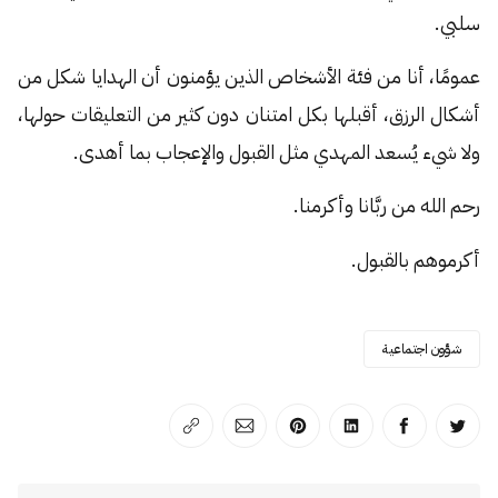
سلبي.
عمومًا، أنا من فئة الأشخاص الذين يؤمنون أن الهدايا شكل من
أشكال الرزق، أقبلها بكل امتنان دون كثير من التعليقات حولها،
ولا شيء يُسعد المهدي مثل القبول والإعجاب بما أهدى.
رحم الله من ربَّانا وأكرمنا.
أكرموهم بالقبول.
شؤون اجتماعية
انشر على تويتر
انشر على الفيسبوك
انشر على لينكد إن
انشر على بينترست
انشر على الإيميل
انسخ الرابط