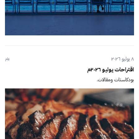
٨ يوليو ٢٠٢٦
عام
اقتراحات يوليو ٢٠٢٦م
بودكاستات ومقالات.