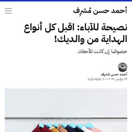
أحمد حسن مُشرِف
نصيحة للآباء: اقبل كل أنواع
الهداية من والديك!
خصوصًا إن كانت للأحفاد.
أحمد حسن مُشرِف
٢٩ نوفمبر ٢٠٢٥
—
1 دقيقة قراءة