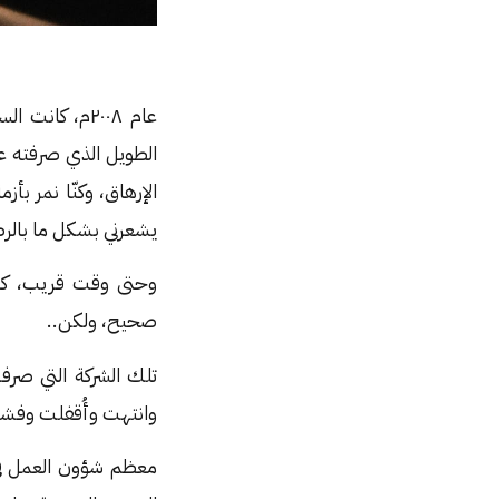
عام ٢٠٠٨م، ك
الطويل الذي صرفته على
الإرهاق، وكنّا نمر ب
يشعرني بشكل ما بالرض
وحتى وقت قريب، كنت 
صحيح، ولكن..
تلك الشركة التي صرف
وانتهت وأُقفلت وفشلت
معظم شؤون العمل في 