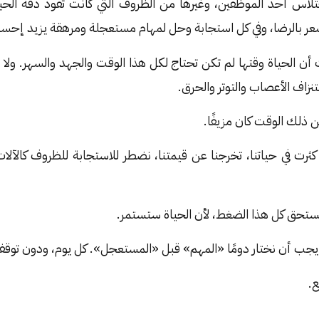
لاس أحد الموظفين، وغيرها من الظروف التي كانت تقود دفة الحيا
شعر بالرضا، وفي كل استجابة وحل لمهام مستعجلة ومرهقة يزيد إحس
ن الحياة وقتها لم تكن تحتاج لكل هذا الوقت والجهد والسهر. ولا أذ
نزاف الأعصاب والتوتر والحرق.
 ذلك الوقت كان مزيفًا.
ثرت في حياتنا، تخرجنا عن قيمتنا، نضطر للاستجابة للظروف كالآلات،
 يستحق كل هذا الضغط، لأن الحياة ستستمر.
ا يجب أن نختار دومًا «المهم» قبل «المستعجل». كل يوم، ودون توق
ع.