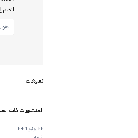
انضم إل
عنوان ب
تعليقات
المنشورات ذات الص
٢٢ يونيو ٢٠٢٦
للأعضاء