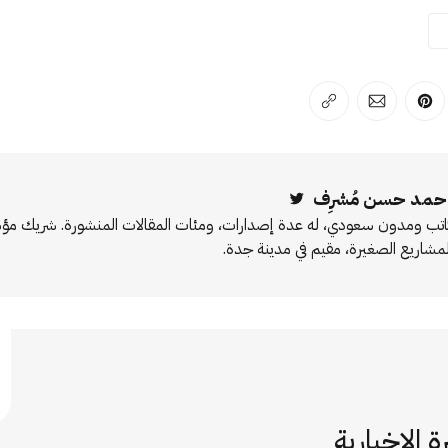
لفيسبوك
 على لينكد إن
انشر على بينترست
انشر على الإيميل
انسخ الرابط
حمد حسن مُشرِف
Twitter
اتب ومدون سعودي، له عدة إصدارات، ومئات المقالات المنشورة. شريك 
لمشاريع الصغيرة، مقيم في مدينة جدة.
ة الإخبارية