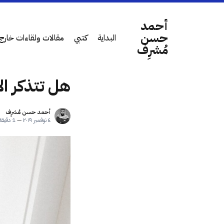
أحمد
حسن
البداية
كتبي
مقالات ولقاءات خارج 
مُشرِف
هل تتذكر ال
أحمد حسن مُشرِف
٤ نوفمبر ٢٠١٩
—
1 دقيقة قراءة