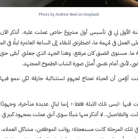
Photo by Andrew Neel on Unsplash
انت السنة الأولى لي في تأسيس أول مشروع خاص عملت عليه. أتذكر الآن
 العمل في مُهمة ما، اضطرتني للبقاء إلى الساعة العاشرة ليلًا في ال
أزمة ما. مستوى الضيق كان مرتفع، وهذا الجهد الذي جعلني أبقى حتى 
ى، لأنني أمام نفسي أُمثل صورة الشاب الطموح المجتهد.
أؤمن أن الحياة تحتاج لجهودٍ استثنائية حارقة لكي ننمو فيها، 
ت فيها -ليس تلك الليلة فقط-؛ إنما ليالٍ عديدة متأخرة، وجهودً
. والتفاصيل.. لا أتذكر منها شيئًا سوى أنني عملت بمجهود كبير في 
تلك المرحلة كانت مستعجلة؛ رواتب الموظفين، مشاكل العملاء، إد