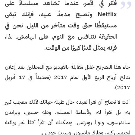
فكر في الأمر، عندما تشاهد مسلسلاً على
Netflix وتصبح مدمنًا عليه، فإنك تبقى
مستيقظًا حتى وقت متأخر من الليل. نحن في
الحقيقة نتنافس مع النوم، على الهامش. لذا،
فإنه يمثل قدرًا كبيرًا من الوقت.
جاء هذا التصريح خلال مقابلة بالفيديو مع المحللين بعد إعلان
نتائج أرباح الربع الأول لعام 2017 (تحديداً في 17 أبريل
2017).
أنت لا تحتاج أن تقرأ لعبده خال طيلة حياتك لأنك معجب كبير
به، بل تقرأ له، ولأسامة المسلم، وطه حسين، وبراندن
ساندرسون، ونورا روبرتس. ويمكنك أن تقرأ كتبًا غير روائية
لجيمس كلير، ومارك مانسون، وسيث جودين.