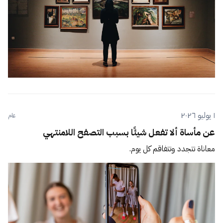
١ يوليو ٢٠٢٦
عام
عن مأساة ألا تفعل شيئًا بسبب التصفح اللامنتهي
معاناة تتجدد وتتفاقم كل يوم.