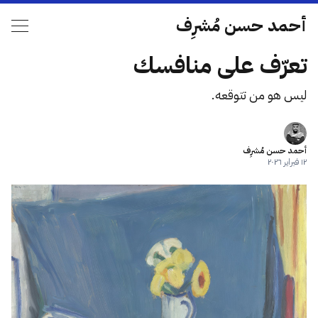
أحمد حسن مُشرِف
تعرّف على منافسك
ليس هو من تتوقعه.
أحمد حسن مُشرِف
١٢ فبراير ٢٠٢٦