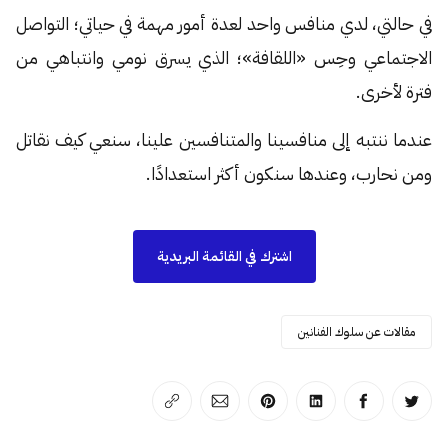
في حالتي، لدي منافس واحد لعدة أمور مهمة في حياتي؛ التواصل
الاجتماعي وحِس «اللقافة»؛ الذي يسرق نومي وانتباهي من
فترة لأخرى.
عندما ننتبه إلى منافسينا والمتنافسين علينا، سنعي كيف نقاتل
ومن نحارب، وعندها سنكون أكثر استعدادًا.
اشترك في القائمة البريدية
مقالات عن سلوك الفنانين
انشر على تويتر
انشر على الفيسبوك
انشر على لينكد إن
انشر على بينترست
انشر على الإيميل
انسخ الرابط