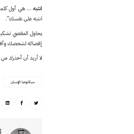
انتبه
… هي أول كلمة
انتبه على نفسك”.
يحاول المقصي تشكيك 
إقصائه لشخصك وأفكار
لا أريد أن أحذرك من 
سيكلوجيا الإنسان
انشر على تويتر
انشر على ا
انشر
أ