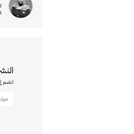
ك
ا
النشر
انضم إل
عنوان ب