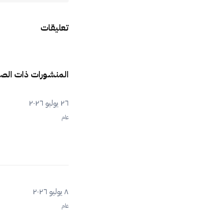
تعليقات
المنشورات ذات الص
٢٦ يوليو ٢٠٢٦
عام
٨ يوليو ٢٠٢٦
عام