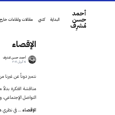
أحمد
حسن
البداية
كتبي
مقالات ولقاءات خارج 
مُشرِف
الإقصاء
أحمد حسن مُشرِف
١٤ أبريل ٢٠١٥
نتميز دوناً عن غيرنا 
مناقشة الفكرة بدلاً
التواصل الإجتماعي، و
الإقصاء
… في نظري هو 