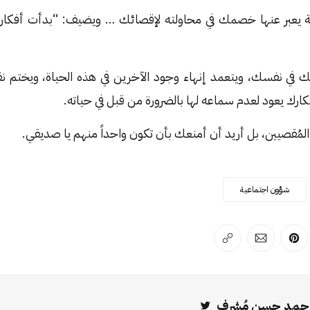
 يعبر عنها خصمك في محاولته لإقصائك … ويضيف: “بدأت أفكارك
في نفسك، ويتعمد إنهاء وجود الآخرين في هذه الحياة، ويختم ن
ك يعود لعدم سماعه لها بالضرورة من قبل في حياته.
المُقصيين، بل أريد أن أمنعك بأن تكون واحداً منهم يا صديقي.
شؤون اجتماعية
لفيسبوك
 على لينكد إن
انشر على بينترست
انشر على الإيميل
انسخ الرابط
حمد حسن مُشرِف
Twitter