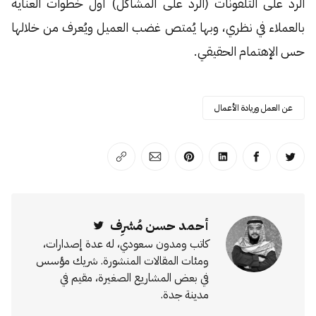
الرد على التلفونات (الرد على المشاكل) أول خطوات العناية
بالعملاء في نظري، وبها يُمتص غضب العميل ويُعرف من خلالها
حس الإهتمام الحقيقي.
عن العمل وريادة الأعمال
انشر على تويتر
انشر على الفيسبوك
انشر على لينكد إن
انشر على بينترست
انشر على الإيميل
انسخ الرابط
أحمد حسن مُشرِف
Twitter
كاتب ومدون سعودي، له عدة إصدارات،
ومئات المقالات المنشورة. شريك مؤسس
في بعض المشاريع الصغيرة، مقيم في
مدينة جدة.