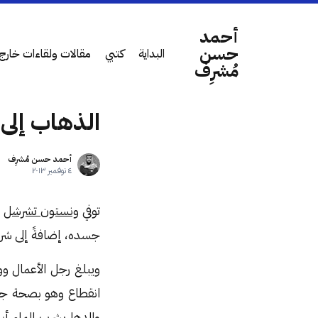
أحمد
حسن
البداية
كتبي
مقالات ولقاءات خارج 
مُشرِف
الذهاب إلى ال
أحمد حسن مُشرِف
٤ نوفمبر ٢٠١٣
توفي
ونستون تشرشل
ع
جسده، إضافةً إلى شرا
ويبلغ رجل الأعمال وو
انقطاع وهو بصحة جيد
والدها يشرب الماء أب