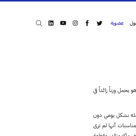
ول
عضوية
بحث
LinkedIn
YouTube
Instagram
Facebook
Twitter
حمل وزناً زائداً في
 عمله بشكل يومي دون
ناسبات أنها لم ترى
تي ماكدونالدز وقطعة