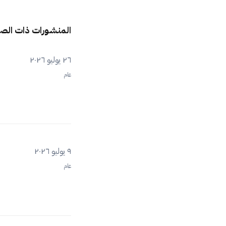
المنشورات ذات الص
٢٦ يوليو ٢٠٢٦
عام
٩ يوليو ٢٠٢٦
عام