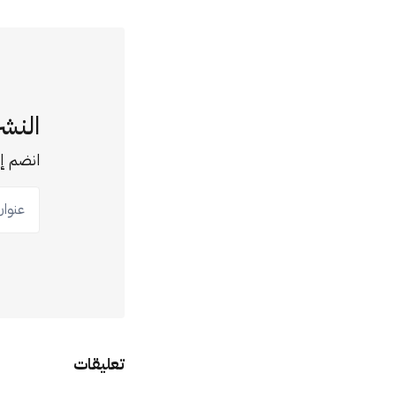
النشر
انضم إل
عنوان ب
تعليقات