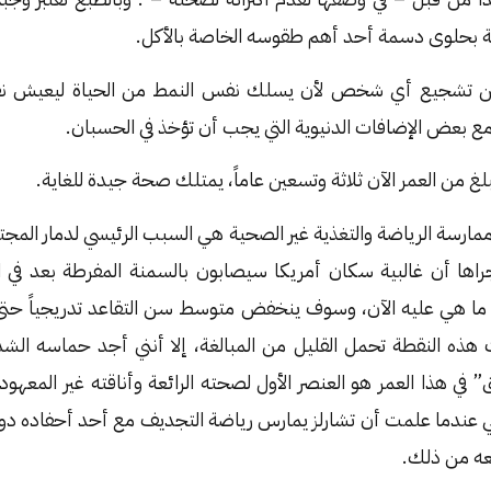
عة بحلوى دسمة أحد أهم طقوسه الخاصة بالأكل.
لين تشجيع أي شخص لأن يسلك نفس النمط من الحياة ليعيش نفس 
مع بعض الإضافات الدنيوية التي يجب أن تؤخذ في الحسبان.
غ من العمر الآن ثلاثة وتسعين عاماً، يمتلك صحة جيدة للغاية.
ممارسة الرياضة والتغذية غير الصحية هي السبب الرئيسي لدمار المجتم
اها أن غالبية سكان أمريكا سيصابون بالسمنة المفرطة بعد في 
ما هي عليه الآن، وسوف ينخفض متوسط سن التقاعد تدريجياً حتى
ت هذه النقطة تحمل القليل من المبالغة، إلا أنني أجد حماسه الشد
 في هذا العمر هو العنصر الأول لصحته الرائعة وأناقته غير المعهودة
بة لي عندما علمت أن تشارلز يمارس رياضة التجديف مع أحد أحفاده 
عه من ذلك.