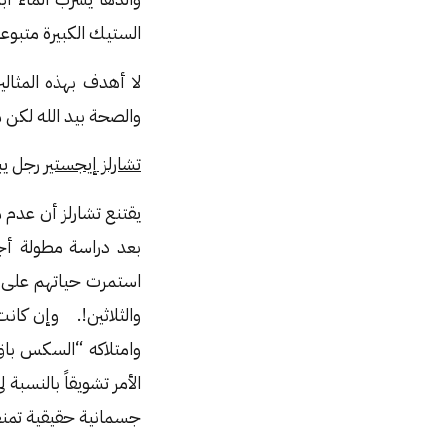
الستيك الكبيرة متبو
لا أهدف بهذه المثا
والصحة بيد الله لكن 
تشارلز إيجستير
رجل يبل
يقتنع تشارلز أن عدم 
بعد دراسة مطولة أجر
استمرت حياتهم على 
والثلاثين!. وإن كان
وامتلاكه “السكس باق”
الأمر تشويقاً بالنس
جسمانية حقيقية تمن