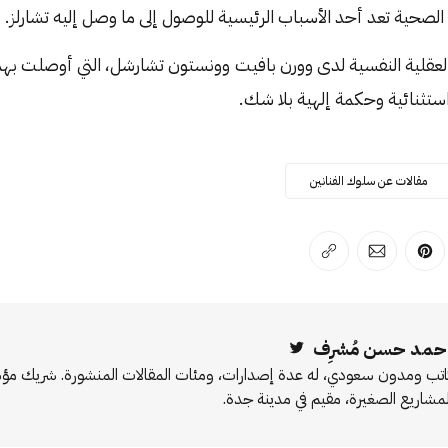
الصحية تعد أحد الأسباب الرئيسية للوصول إلى ما وصل إليه تشارلز.
 العقلية النفسية لدى وورن بافيت وونستون تشارشل، التي أوصلت به
استثنائية وحكمة إلهية بلا شك.
مقالات عن سلوك الفنانين
لفيسبوك
 على لينكد إن
انشر على بينترست
انشر على الإيميل
انسخ الرابط
حمد حسن مُشرِف
Twitter
اتب ومدون سعودي، له عدة إصدارات، ومئات المقالات المنشورة. شريك 
لمشاريع الصغيرة، مقيم في مدينة جدة.