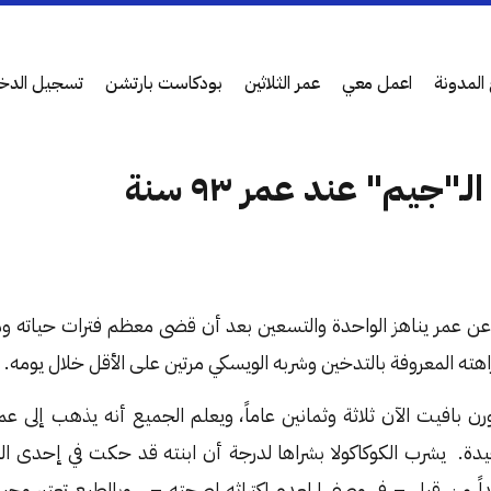
المدونة
اعمل معي
عمر الثلاثين
بودكاست بارتشن
تسجيل الدخ
ـ"جيم" عند عمر ٩٣ سنة
ن عمر يناهز الواحدة والتسعين بعد أن قضى معظم فترات حياته وهو ي
هته المعروفة بالتدخين وشربه الويسكي مرتين على الأقل خلال يومه.
رن بافيت الآن ثلاثة وثمانين عاماً، ويعلم الجميع أنه يذهب إلى
ة. يشرب الكوكاكولا بشراها لدرجة أن ابنته قد حكت في إحدى الم
داً من قبل – في وصفها لعدم اكتراثه لصحته – . وبالطبع تعتبر وجب