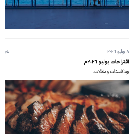
٨ يوليو ٢٠٢٦
عام
اقتراحات يوليو ٢٠٢٦م
بودكاستات ومقالات.