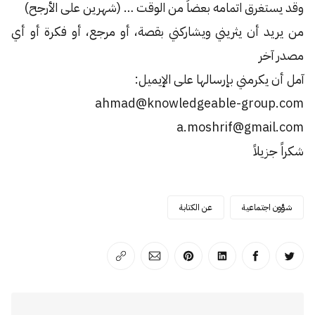
وقد يستغرق اتمامه بعضاً من الوقت … (شهرين على الأرجح)
من يريد أن يثريني ويشاركني بقصة، أو مرجع، أو فكرة أو أي
مصدر آخر
آمل أن يكرمني بإرسالها على الإيميل:
ahmad@knowledgeable-group.com
a.moshrif@gmail.com
شكراً جزيلاً
شؤون اجتماعية
عن الكتابة
انشر على تويتر
انشر على الفيسبوك
انشر على لينكد إن
انشر على بينترست
انشر على الإيميل
انسخ الرابط