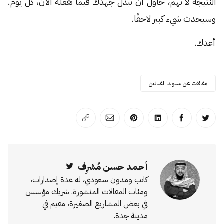
النتيجة لا تهم، حاول أن تبذل جهدك فيما تفعله الآن، كل يوم.
وسيحدث شيء كبير لاحقًا.
أعدك.
مقالات عن سلوك الفنانين
انشر على تويتر
انشر على الفيسبوك
انشر على لينكد إن
انشر على بينترست
انشر على الإيميل
انسخ الرابط
أحمد حسن مُشرِف
Twitter
كاتب ومدون سعودي، له عدة إصدارات،
ومئات المقالات المنشورة. شريك مؤسس
في بعض المشاريع الصغيرة، مقيم في
مدينة جدة.