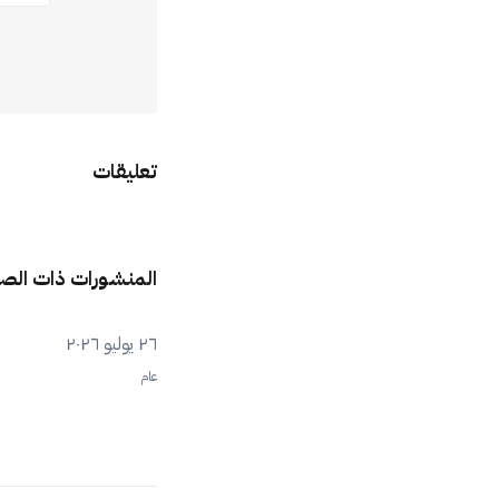
تعليقات
المنشورات ذات الص
٢٦ يوليو ٢٠٢٦
عام