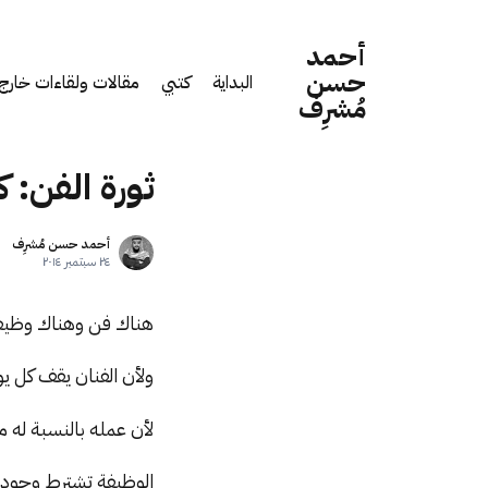
أحمد
حسن
البداية
كتبي
مقالات ولقاءات خارج 
مُشرِف
ثورة الفن: 
أحمد حسن مُشرِف
٢٤ سبتمبر ٢٠١٤
هناك فن وهناك وظيفة 
ولأن الفنان يقف كل ي
لأن عمله بالنسبة له
الوظيفة تشترط وجود 