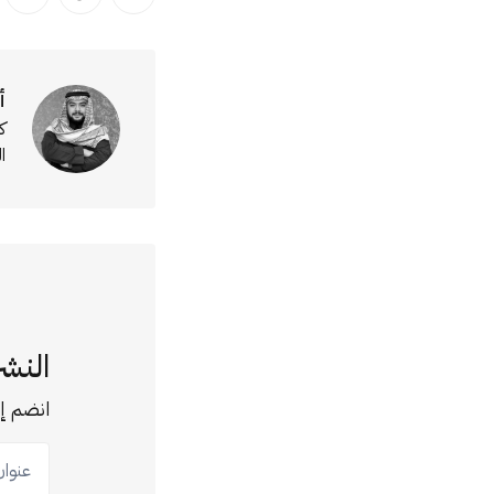
انشر على تويتر
انشر على ا
انشر
أ
ك
ا
النشر
انضم إل
عنوان ب