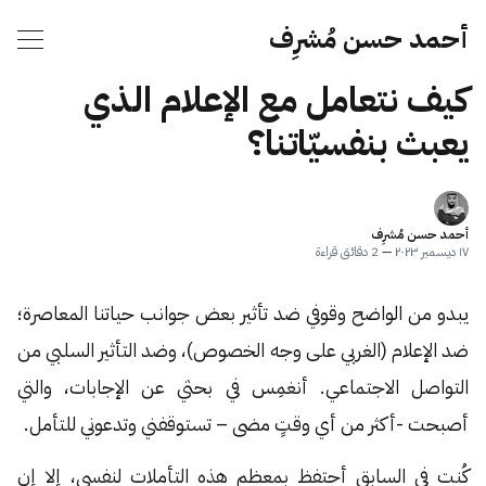
أحمد حسن مُشرِف
كيف نتعامل مع الإعلام الذي
يعبث بنفسيّاتنا؟
أحمد حسن مُشرِف
١٧ ديسمبر ٢٠٢٣
—
2 دقائق قراءة
يبدو من الواضح وقوفي ضد تأثير بعض جوانب حياتنا المعاصرة؛
ضد الإعلام (الغربي على وجه الخصوص)، وضد التأثير السلبي من
التواصل الاجتماعي. أنغمِس في بحثي عن الإجابات، والتي
أصبحت -أكثر من أي وقتٍ مضى – تستوقفني وتدعوني للتأمل.
كُنت في السابق أحتفظ بمعظم هذه التأملات لنفسي، إلا إن