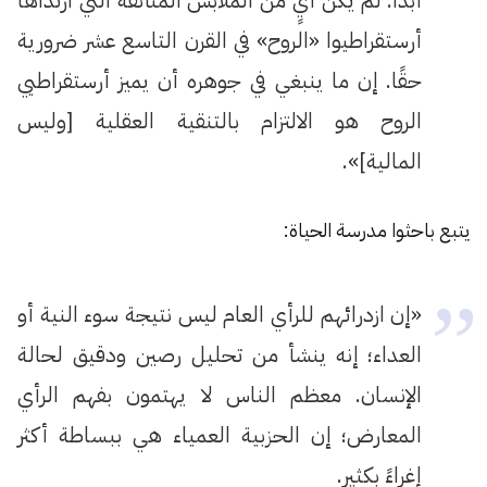
أبدًا. لم يكن أيٍ من الملابس المتأنقة التي ارتداها
أرستقراطيوا «الروح» في القرن التاسع عشر ضرورية
حقًا. إن ما ينبغي في جوهره أن يميز أرستقراطيي
الروح هو الالتزام بالتنقية العقلية [وليس
المالية]».
يتبع باحثوا مدرسة الحياة:
«إن ازدرائهم للرأي العام ليس نتيجة سوء النية أو
العداء؛ إنه ينشأ من تحليل رصين ودقيق لحالة
الإنسان. معظم الناس لا يهتمون بفهم الرأي
المعارض؛ إن الحزبية العمياء هي ببساطة أكثر
إغراءً بكثير.