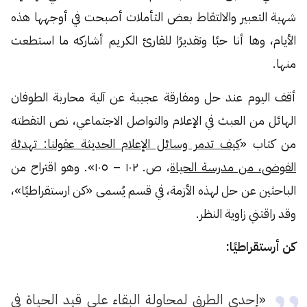
شهية التعبير والالتقاط بعض التأملات أصبحت في أوجهها هذه
الأيام، وها أنا حبًا وتقديرًا للقارئ الكريم أشاركه ما استطعت
منها.
أقف اليوم عند حل ومفارقة عجيبة عن آلية محاربة الطوفان
الهائل من العبث في الإعلام والتواصل الاجتماعي، نص التقطته
من كتاب «
كيف تدمر وسائل الإعلام الحديثة عقولنا: تهدئة
الفوضى، من مدرسة الحياة
، ص. ١٠٢ – ١٠٥». وهو اقتراح من
الباحثين عن حل لهذه الأزمة، في قسم يُسمى «كن ارستقراطيًا»،
وقد راقتني زاوية النظر.
كن أرستقراطيًا:
«إحدى الطرق لمحاولة البقاء على قيد الحياة في