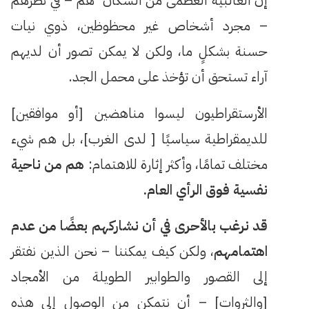
إن الغالبية العظمى من السكان هم – في نظرهم
– مجرد أشخاص غير محظوظين، ذوي نيات
حسنة بشكلٍ ما، ولكن لا يمكن تصور أن لديهم
آراء تستحق أن تؤخذ على محمل الجد.
الأرستقراطيون ليسوا مناهضين [أو موافقين]
للديمقراطية سياسيًا [ لدى الغرب]، بل هم شيء
مختلف تمامًا، وأكثر إثارة للاهتمام:
هم من ناحية
نفسية فوق الرأي العام.
قد نرغب بالأحرى في أن نشاركهم بعضًا من عدم
اهتمامهم
، ولكن كيف يمكننا – نحن الذين نفتقر
إلى القصور والطوابير الطويلة من الأمجاد
[والثروات] – أن نتمكن من الوصول إلى هذه