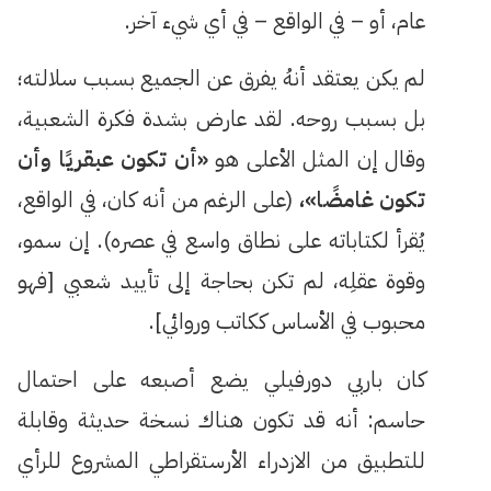
عام، أو – في الواقع – في أي شيء آخر.
لم يكن يعتقد أنهُ يفرق عن الجميع بسبب سلالته؛
بل بسبب روحه. لقد عارض بشدة فكرة الشعبية،
وقال إن المثل الأعلى هو
«أن تكون عبقريًا وأن
تكون غامضًا»،
(على الرغم من أنه كان، في الواقع،
يُقرأ لكتاباته على نطاق واسع في عصره). إن سمو،
وقوة عقلِه، لم تكن بحاجة إلى تأييد شعبي [فهو
محبوب في الأساس ككاتب وروائي].
كان باربي دورفيلي يضع أصبعه على احتمال
حاسم: أنه قد تكون هناك نسخة حديثة وقابلة
للتطبيق من الازدراء الأرستقراطي المشروع للرأي