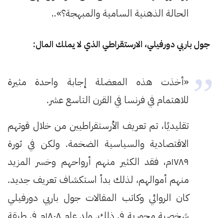
الحالة الذهنية السامية والمبهجة؟»..
جول باربي دورفيلي، الارستقراطي الذي لا يملك المال:
«أخذت هذه المعضلة إجابة واحدة مثيرة
للاهتمام في فرنسا في القرن التاسع عشر.
تقليديًا، تم تعريف الأرستقراطيين من خلال قوتهم
الاقتصادية والسياسية الضخمة. ولكن في ثورة
١٧٨٩م، فقد الكثير منهم أرواحهم وخسر المزيد
منهم أموالهم، لذلك بدأ استكشاف تعريف جديد.
كان الروائي وكاتب المقالات جول باربي دورفيلي
شخصية محورية في ذلك. ولد عام ١٨٠٨م في طبقة