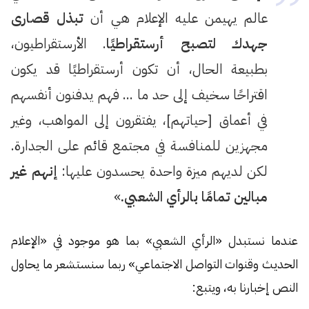
عالم يهيمن عليه الإعلام هي أن
تبذل قصارى
جهدك لتصبح أرستقراطيًا
. الأرستقراطيون،
بطبيعة الحال، أن تكون أرستقراطيًا قد يكون
اقتراحًا سخيف إلى حد ما … فهم يدفنون أنفسهم
في أعماق [حياتهم]، يفتقرون إلى المواهب، وغير
مجهزين للمنافسة في مجتمع قائم على الجدارة.
لكن لديهم ميزة واحدة يحسدون عليها:
إنهم غير
مبالين تمامًا بالرأي الشعبي.
»
عندما نستبدل «الرأي الشعبي» بما هو موجود في «الإعلام
الحديث وقنوات التواصل الاجتماعي» ربما سنستشعر ما يحاول
النص إخبارنا به، ويتبع: