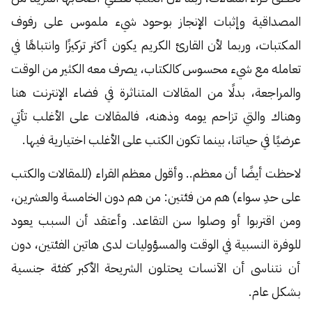
المصداقية وإثبات الإنجاز بوحود شيء ملموس على رفوف
المكتبات، وربما لأن القارئ الكريم يكون أكثر تركيزًا وانتباهًا في
تعامله مع شيء محسوس كالكتاب، يصرف معه الكثير من الوقت
والمراجعة، بدلًا من المقالات المتناثرة في فضاء الإنترنت هنا
وهناك والتي تزاحم يومه وذهنه، فالمقالات على الأغلب تأتي
عرضيًا في حياتنا، بينما تكون الكتب على الأغلب اختيارية فيها.
لاحظت أيضًا أن معظم.. وأقول معظم القراء (للمقالات والكتب
على حدِ سواء) هم من فئتين: من هم دون الخامسة والعشرين،
ومن اقتربوا أو وصلوا سن التقاعد. وأعتقد أن السبب يعود
للوفرة النسبية في الوقت والمسؤوليات لدى هاتين الفئتين، دون
أن نتناسى أن الآنسات يحتلون الشريحة الأكبر كفئة جنسية
بشكل عام.