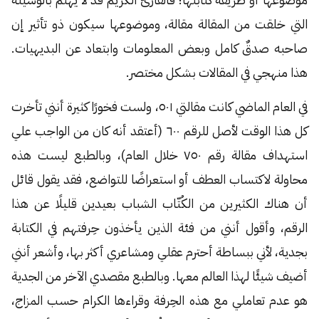
التي خلقت من المقالة مقالة، وموضوعها سيكون ذو تأثير إن
صاحبه صدقٌ كامل وبعض المعلومات وابتعاد عن البديهيات.
هذا منهجي في المقالات بشكل مختصر.
في العام الماضي كانت مقالتي ٥٠١، ولست فخورًا كثيرة أنني تأخرت
كل هذا الوقت لأصل للرقم ٦٠٠ (أعتقد أنه كان من الواجب علي
استهداف مقالة رقم ٧٥٠ خلال العام)، وبالطبع ليست هذه
محاولة لاكتساب العطف أو استعراضًا للتواضع، فقد يقول قائل
أن هناك الكثيرين من الكُتّاب الشباب بعيدين قليلًا عن هذا
الرقم، وأقول أنني من فئة الذين يأخذون حِرفتهم في الكتابة
بجدية، لأني ببساطة أحترم عقلي ومشاعري أكثر بها، وأشعر أنني
أضيف شيئًا لهذا العالم معها. وبالطبع مقصدي الآخر من الجدية
هو عدم تعاملي مع هذه الحِرفة وقراءها الكرام حسب المزاج،