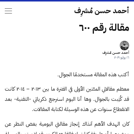
أحمد حسن مُشرِف
مقالة رقم ٦٠٠
أحمد حسن مُشرِف
١٦ يوليو ٢٠١٩
أكتب هذه المقالة مستخدمًا الجوال.
معظم مقالاتي المئتين الأولى في الفترة ما بين ٢٠١٣ – ٢٠١٤ كانت
قد كُتِبت بالجوال. وها أنا اليوم استرجع ذكرياتي -التقنية- بعد
الانقطاع سنوات عن هذه الوسيلة لكتابة المقالات.
كان الهدف الأهم آنذاك إنجاز مقالتي اليومية بغض النظر عن
موضوعها أو طريقة كتابتها؛ فالقارئ الكريم قد لا يهتم بالوسيلة