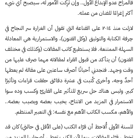
فالمزاج عدو الإبداع الأول.. وإن تُرِكت الأمور له، سيصبح أي شيء
أكثر إغراءًا للفنان من عمله.
لازلت منذ ٢٠١٤ على القناعة التي تقول أن الغزارة سر النجاح في
حِرفة الكتابة والتوثيق (وكل الفنون)، والاستمرارية هي المعادلة
السهلة الممتنعة. فلا يستطيع كاتب المقالات (وكذلك في مختلف
الفنون) أن يتأكد من قبول القراء لمقالاته مهما صرف عليها من
وقت وجهد. فتجدني أحيانًا أصرف ساعتين على مقالة لم يعطها
أحدٌ وجه، وأخرى كُتبت في عشرة دقائق حققت قراءات وتأثيرًا
كبير. وليس هناك حل سريع للتأثير على القارئ وكسب وده سوا
الاستمرار في المزيد من الانتاج، يخيب بعضه ويصيب بعضه..
والأهم، مكسب الكاتب الأهم مع نفسه: في التعبير المنتظم.
للسنة الأولى أُلاحظ أن قرّاء الكتب (على الأقل في حالتي) كان قد
تخطى قرّاء المقالات، ربما لأن الكتب تعطي أصحابها المزيد من