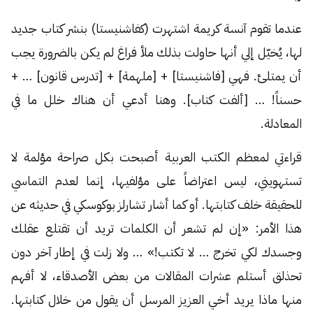
عندما تقوم آنسة كريمة اشتهرت (كفاشنيستا) بنشر كتاب جديد
لها، يُخيّل إلي أنها حاولت بذلك ملأ فراغ لم يكن بالضرورة يجب
أن يمتلئ. فهي [فاشنيستا] + [ملهمة] + [تدرس قانون] … +
حسناً! … [ألفت كتاب]. وهنا أدعي أن هناك خلل ما في
المعادلة.
قراءتي لمعظم الكتب العربية أصبحت بكل صراحة مؤلمة لا
تستهويني، ليس اعتراضاً على مؤلفيها، إنما لعدم التماسي
للحقيقة خلف كتابتها. أو كما أشار تشارلز بوكوسكي في حديثه عن
هذا الأمر: «إن لم تشعر أن الكلمات تريد أن تقتلع عقلك
وجسدك لكي تخرج … لا تكتب!» … ولا زلت في إطار آخر دون
تحذلق أستلم عشرات المقالات من بعض الأصدقاء، لا أفهم
منها ماذا يريد أخي العزيز المرسل أن يقول من خلال كتابتها.