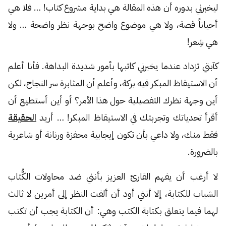
ليخبرني بدوره أن هذه المقالة هي بداية مشروع كتاب! … فلا هي
أحياناً قصة، ولا هي موضوع واضح بوجهة نظر واضحة … ولا
هي شِعر!
كآبتي تزداد عندما يخبرني كاتبها بأمور شديدة البداهة. فأنا أعلم
أن الاستيقاظ المبكر فيه بركة، وأعلم أن المثابرة سر النجاح، لكن
أين وجهة نظرك التفصيلية حول هذا الأمر؟ أو أين أستطيع أن
أقرأ تحدياتك وتجربتك في الاستيقاظ المبكر! … أريد
الحقيقة
فقط منك، ولا داعي بأن تكون إيجابية محفزة ورنانة أو شاعرية
بالضرورة.
لا أرغب أن يفهم القارئ العزيز بأنني ضد محاولات الكُّتاب
الشباب للكتابة، إلا أنني أود أن ألفت النظر إلى أمرين لا ثالث
لهما فيما يتعلق بكتابة الكتب وهي: أن الكتابة يجب أن تكتب