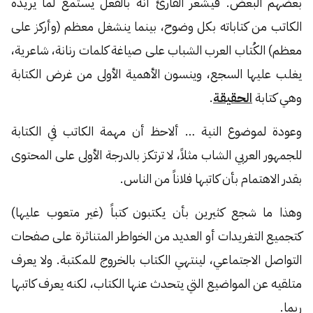
بعضهم البعض. فيشعر القارئ أنه بالفعل يستمع لما يريده
الكاتب من كتاباته بكل وضوح، بينما ينشغل معظم (وأركز على
معظم) الكُتاب العرب الشباب على صياغة كلمات رنانة، شاعرية،
يغلب عليها السجع، وينسون الأهمية الأولى من غرض الكتابة
وهي كتابة
الحقيقة
.
وعودة لموضوع النية … ألاحظ أن مهمة الكاتب في الكتابة
للجمهور العربي الشاب مثلاً، لا ترتكز بالدرجة الأولى على المحتوى
بقدر الاهتمام بأن كاتبها فلاناً من الناس.
وهذا ما شجع كثيرين بأن يكتبون كتباً (غير متعوب عليها)
كتجميع التغريدات أو العديد من الخواطر المتناثرة على صفحات
التواصل الاجتماعي، لينتهي الكتاب بالخروج للمكتبة. ولا يعرف
متلقيه عن المواضيع التي يتحدث عنها الكتاب، لكنه يعرف كاتبها
ربما.