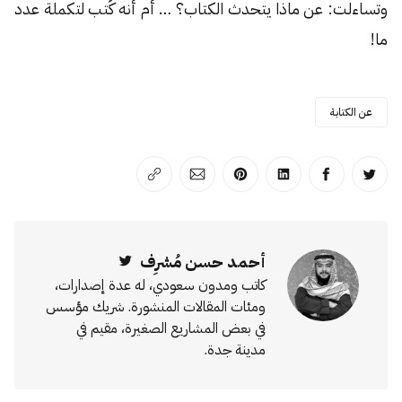
وتساءلت: عن ماذا يتحدث الكتاب؟ … أم أنه كُتب لتكملة عدد
ما!
عن الكتابة
انشر على تويتر
انشر على الفيسبوك
انشر على لينكد إن
انشر على بينترست
انشر على الإيميل
انسخ الرابط
أحمد حسن مُشرِف
Twitter
كاتب ومدون سعودي، له عدة إصدارات،
ومئات المقالات المنشورة. شريك مؤسس
في بعض المشاريع الصغيرة، مقيم في
مدينة جدة.