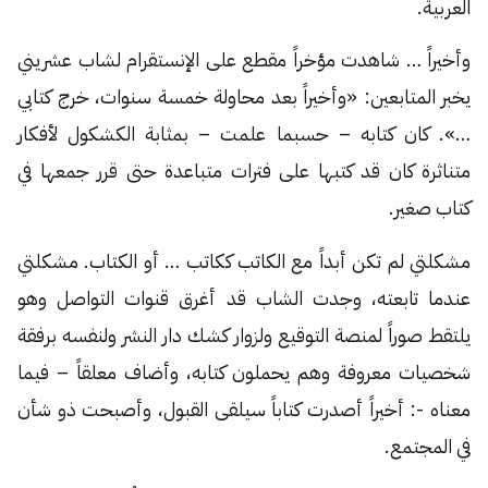
العربية.
وأخيراً … شاهدت مؤخراً مقطع على الإنستقرام لشاب عشريني
يخبر المتابعين: «وأخيراً بعد محاولة خمسة سنوات، خرج كتابي
…». كان كتابه – حسبما علمت – بمثابة الكشكول لأفكار
متناثرة كان قد كتبها على فترات متباعدة حتى قرر جمعها في
كتاب صغير.
مشكلتي لم تكن أبداً مع الكاتب ككاتب … أو الكتاب. مشكلتي
عندما تابعته، وجدت الشاب قد أغرق قنوات التواصل وهو
يلتقط صوراً لمنصة التوقيع ولزوار كشك دار النشر ولنفسه برفقة
شخصيات معروفة وهم يحملون كتابه، وأضاف معلقاً – فيما
معناه -: أخيراً أصدرت كتاباً سيلقى القبول، وأصبحت ذو شأن
في المجتمع.