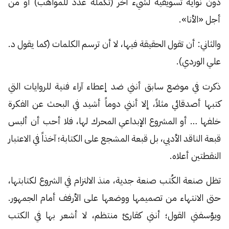
دون نواية تسويقية لشيء آخر (تكملة عدد للمواهب) أو من
أجل «الأنا».
والثاني: أن تقول الحقيقة فيها، لا أن ترسم الكلمات (كما يقول د.
علي الوردي).
ذكرت في موضع سابق أنني ضد إعطاء آراء فنية للروايات التي
كتبها أصدقائي مثلاً، إلا أنني دوماً أشيد في البحث عن الفكرة
خلفها … أو المشروع الإبداعي المحرك لها، فلا أحب أن ألبس
قبعة الناقد الأدبي، بل قبعة المشجع على الكتابة؛ آخذاً في الاعتبار
النقطتين أعلاه.
تظل صنعة الكُتب صنعة جدية، منذ الالتزام في الشروع لكتابتها،
حتى الانتهاء من تصميمها ووضعها على الأرفف أمام الجمهور.
ويؤسفني القول؛ أنني كقارئ منتظم، لا أشعر بها في الكتب