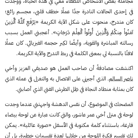
مجاملة بعض الأشخاص اللطفاء معي في هذه الحياة، ووجدت
في إحدى الحالات النادرة جدًا عملًا خطف قلبي، مجسم رائع؛
كان متدرج، منحوت على شكل الآية الكريمة «يَرْفَعِ ٱللَّهُ ٱلَّذِينَ
آمَنُواْ مِنكُمْ وَٱلَّذِينَ أُوتُواْ ٱلْعِلْمَ دَرَجَاتٍ». أعجبني العمل بسبب
رسالته المباشرة والقوية، وأيضًا لكِبر حجمه الفيزيائي. كان عملًا
لافتًا بالنسبة لي بمعنى الكلمة في ربط التدرج والآية الكريمة.
اكتشفت مصادفةً أن صاحب العمل هو صديقي العزيز وأخي
ناصر السالم
. الذي أجبرني على الاتصال به والتغزل في عمله الذي
كان بمثابة منطاد النجاة في ظِل الطرش الفني الذي أصابني.
المضحك في الموضوع، أن نفس الدهشة واجهتني عندما وجدت
لوحة في منزل أخي عمر عاشور، والتي كانت عبارة عن لوحة بيضاء
فارغة، باستثناء كلمة مكتوبة في الأسفل «صورة عائلية». يمكن
لك تفسير فكرة اللوحة من خلالها لعدة تفسيرات خطيرة، بل أن