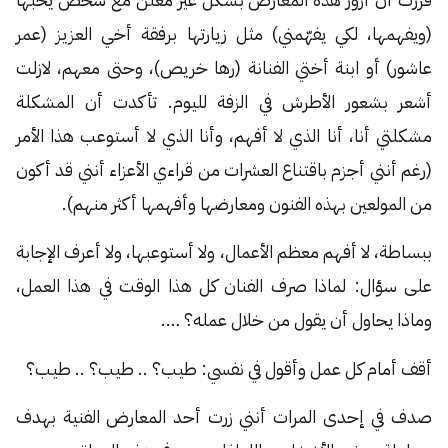
(ويفهمها، لكي يفهّمني) مثل زيارتها برفقة أخي العزيز (عمر
عاشور) أو ابنة أختي الفنانة (رها خريص)، وحتى معهم، لازلت
أشعر بشعور الأطرش في الزفة لليوم. تأكدت أن المشكلة
مشكلتي أنا، أنا الذي لا أفهم، وأنا الذي لا أستوعب هذا الأمر
(رغم أنني أجزم باقتناع العشرات من قراءي الأعزاء أنني قد أكون
من المولعين بهذه الفنون ومعارضها وأفهمها أكثر منهم).
ببساطة، لا أفهم معظم الأعمال، ولا أستوعبها، ولا أعرف الإجابة
على سؤال: لماذا صرف الفنان كل هذا الوقت في هذا العمل،
وماذا يحاول أن يقول من خلال عمله؟ ….
أقف أمام كل عمل وأقول في نفسي: طيب؟ .. طيب؟ .. طيب؟
صدف في إحدى المرات أنني زرت أحد المعارض الفنية بهدف