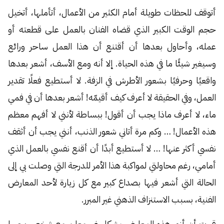
أتوقف للحظات طويلة أمام الكثير من الأعمال، أتأملها، أتخيل
حجم الوقت الكبير الذي قضاه الفنان بالعمل على قطعته أو
عمله، وأحاول بعدها أن أقتنع أن هذا العمل ساحر ورائع
وسيغير شيئًا ما في هذه الحياة. إلا أنه ومع الأسف، أشعر بعدها
واقعيًا وحرفيًا بشعور الأطرش في الزفة. لا أستطيع فعلًا تقدير
العمل، وفي الحقيقة لا أعرف كيف أقيمّه! أشعر بعدها أن في فمي
ماء، لا أعرف ماذا يجب أن أقول! ببساطة لأنني لا أفهم معظم
هذه الأعمال! … وكم مرة أتاني شعور الذنب، أنني يجب أن أثقف
نفسي أكثر عنها! … لا أستطيع أبدًا أن أقنع نفسي بالعمل الذي
أمامي، رغم محاولتي لمواكبة هذا الأمر للدرجة التي وصلت بي إلى
الحالة التي أشعر فيها بصداع كبير مع كل زيارة لأحد المعارض
الفنية، بسبب الاستنزاف الذهني غير المبرر.
قررت أن أزور هذه المعارض بشكل غير معلن مع شخص يحبها