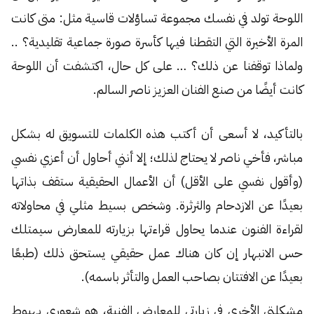
اللوحة تولد في نفسك مجموعة تساؤلات قاسية مثل: متى كانت
المرة الأخيرة التي التقطنا فيها كأسرة صورة جماعية تقليدية؟ ..
ولماذا توقفنا عن ذلك؟ … على كل حال، اكتشفت أن اللوحة
كانت أيضًا من صنع الفنان العزيز ناصر السالم.
بالتأكيد، لا أسعى أن أكتب هذه الكلمات للتسويق له بشكل
مباشر، فأخي ناصر لا يحتاج لذلك؛ إلا أنني أحاول أن أعزي نفسي
(وأقول نفسي على الأقل) أن الأعمال الحقيقية ستقف بذاتها
بعيدًا عن الازدحام والثرثرة. وشخص بسيط مثلي في محاولاته
لقراءة الفنون عندما يحاول قراءتها بزيارته للمعارض سيمتلك
حس الانبهار إن كان هناك عمل حقيقي يستحق ذلك (طبعًا
بعيدًا عن الافتتان بصاحب العمل والتأثر باسمه).
مشكلتي الأخرى في زيارتي للمعارض الفنية، هو شعوري بهبوط