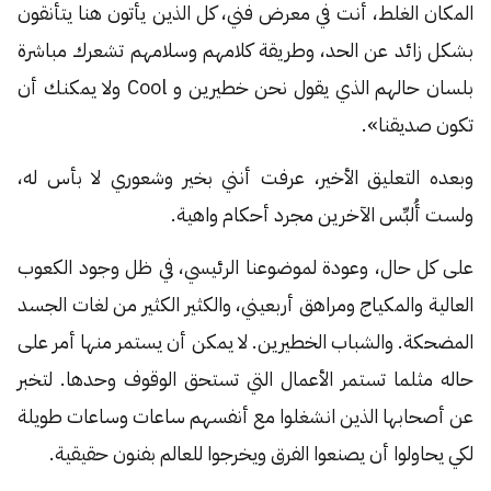
المكان الغلط، أنت في معرض فني، كل الذين يأتون هنا يتأنقون
بشكل زائد عن الحد، وطريقة كلامهم وسلامهم تشعرك مباشرة
بلسان حالهم الذي يقول نحن خطيرين و Cool ولا يمكنك أن
تكون صديقنا».
وبعده التعليق الأخير، عرفت أنني بخير وشعوري لا بأس له،
ولست أُلبِّس الآخرين مجرد أحكام واهية.
على كل حال، وعودة لموضوعنا الرئيسي، في ظل وجود الكعوب
العالية والمكياج ومراهق أربعيني، والكثير الكثير من لغات الجسد
المضحكة. والشباب الخطيرين. لا يمكن أن يستمر منها أمر على
حاله مثلما تستمر الأعمال التي تستحق الوقوف وحدها. لتخبر
عن أصحابها الذين انشغلوا مع أنفسهم ساعات وساعات طويلة
لكي يحاولوا أن يصنعوا الفرق ويخرجوا للعالم بفنون حقيقية.