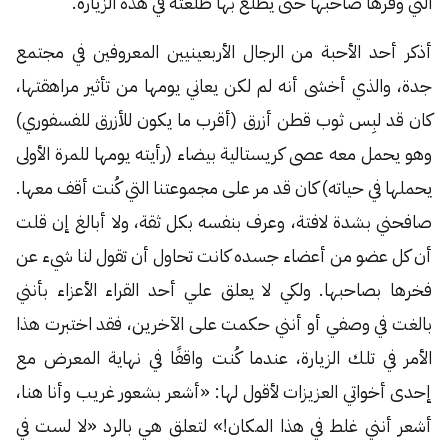
التي وفرها صاحبها حتى يطلع بها طلعته في هذه الزيارة.
أذكر أحد الأحبة من الرجال الأربعينيين المعروفين في مجتمع
جدة، والذي أخشى أنه لم لكن يعاني يومها من تأثير مراهقتها،
كان قد لبِس ثوب قطن أزرق (أقرب ما يكون للأزرق للفسفوري)
وهو يحمل معه عصى كريستالية بيضاء (رأيته يومها للمرة الأولى
يحملها في حياته) كان قد مر على مجموعتنا التي كُنت أقف معها.
صافحني بشدة لافتة، وعرف بنفسه بكل ثقة، ولا أبالغ إن قلت
أن كل عضو من أعضاء جسده كانت تحاول أن تقول لنا شيء عن
فخرها بصاحبها. ولكي لا يعلق علي أحد القراء الأعزاء بأنني
بالغت في وصفي أو أنني حكمت على الآخرين، فقد اختبرت هذا
الأمر في تلك الزيارة، عندما كُنت واقفًا في نهاية المعرض مع
إحدى أخواتي العزيزات لأقول لها: «أشعر بشعور غريب وأنا هنا،
أشعر أنني غلط في هذا المكان!» لتعلق هي بالرد «لا لست في