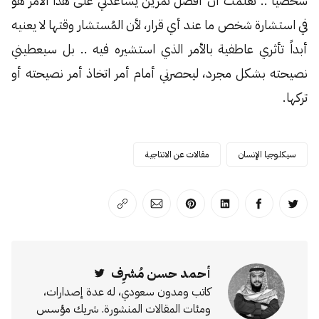
شخصياً .. تعلمت أن أفضل تمرين يساعدني على هذا الأمر هو
في استشارة شخص ما عند أي قرار، لأن المُستشار وقتها لا يعنيه
أبداً تأثري عاطفية بالأمر الذي استشيره فيه .. بل سيعطيني
نصيحته بشكل مجرد، ليحصرني أمام أمر اتخاذ أمر نصيحته أو
تركها.
سيكلوجيا الإنسان
مقالات عن الانتاجية
انشر على تويتر
انشر على الفيسبوك
انشر على لينكد إن
انشر على بينترست
انشر على الإيميل
انسخ الرابط
أحمد حسن مُشرِف
Twitter
كاتب ومدون سعودي، له عدة إصدارات،
ومئات المقالات المنشورة. شريك مؤسس