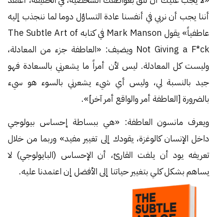
أننا يجب أن نربي في أنفسنا عادة التساؤل دوما لما ننجذب إليه
عاطفياً» يقول Mark Manson في كتابه The Subtle Art of
Not Giving a F*ck ويضيف: «العاطفة جزء من المعادلة،
وليست كل المعادلة. ليس لأن أمراً ما يشعرني بالسعادة فهو
جيد بالنسبة لي، وليس أي شيء يشعرني بالسوء هو سيء
بالضرورة [العاطفة أمر والواقع أمر آخر]».
ويعرف مانسون العاطفة: «هي ببساطة إحساس بيولوجي
داخل الإنسان كالوغزة، يقودك إلى تغيير مفيد» وربما من خلال
تعريفه يود أن يلفت القارئ، أن الإحساس (البايولوجي) لا
يساهم بشكل كلي بتغيير حياتنا إلى الأفضل إن اعتمدنا عليه.