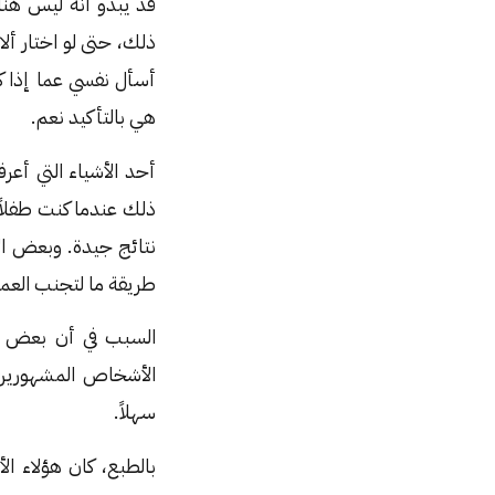
قد يبدو أنه ليس هنا
ذلك، حتى لو اختار أل
أسأل نفسي عما إذا ك
هي بالتأكيد نعم.
أحد الأشياء التي أع
ذلك عندما كنت طفلاً.
نتائج جيدة. وبعض ال
طريقة ما لتجنب العمل 
السبب في أن بعض ال
الأشخاص المشهورين ب
سهلاً.
بالطبع، كان هؤلاء ا