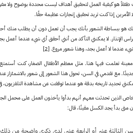
ت طفلاً هو كيفية العمل لتحقيق أهداف ليست محددة بوضوح ولا مفرو
الأمرين إذا كنت تريد تحقيق إنجازات عظيمة حقًا.
هو ببساطة الشعور بأنك يجب أن تعمل دون أن يطلب منك أحد ذل
س الإنذار. لا يمكنني التأكد من أنني أحقق أي شيء عندما أعمل بجد
يء عندما لا أعمل بجد، وهذا شعور مروع. [
2
]
ينة تعلمت فيها هذا. مثل معظم الأطفال الصغار، كنت أستمتع ب
جديدًا. مع تقدمي في السن، تحول هذا الشعور إلى شعور بالاشمئزاز عن
مكنني تحديد تاريخه بدقة هو عندما توقفت عن مشاهدة التلفزيون، في
شخاص الذين تحدثت معهم أنهم بدأوا يأخذون العمل على محمل الجد ف
متى بدأ يجد الكسل مقيتًا، قال:
سن الثالثة عشر أو الرابعة عشر. لدي ذكرى واضحة من ذلك