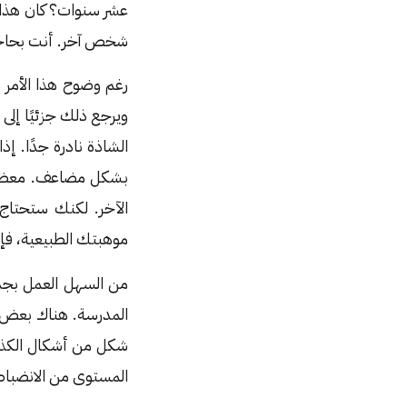
عشر سنوات؟ كان هذان
شخص آخر. أنت بحاجة إ
رغم وضوح هذا الأمر ن
ويرجع ذلك جزئيًا إلى 
الشاذة نادرة جدًا. إذ
بشكل مضاعف. معظم ا
الآخر. لكنك ستحتاج إ
موهبتك الطبيعية، فإن 
من السهل العمل بجد
المدرسة. هناك بعض ا
شكل من أشكال الكذب 
المستوى من الانضباط ف