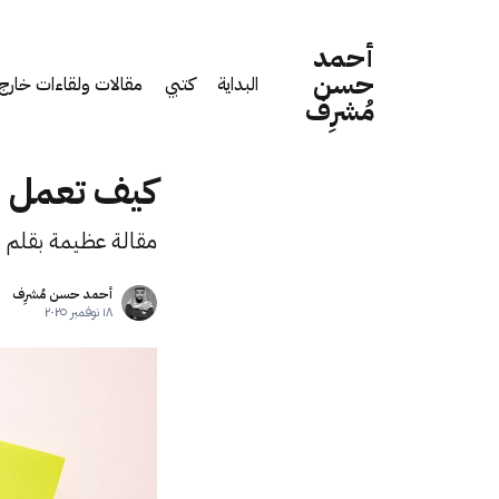
أحمد
حسن
البداية
كتبي
مقالات ولقاءات خارج 
مُشرِف
كيف تعمل 
مقالة عظيمة بقلم 
أحمد حسن مُشرِف
١٨ نوفمبر ٢٠٢٥