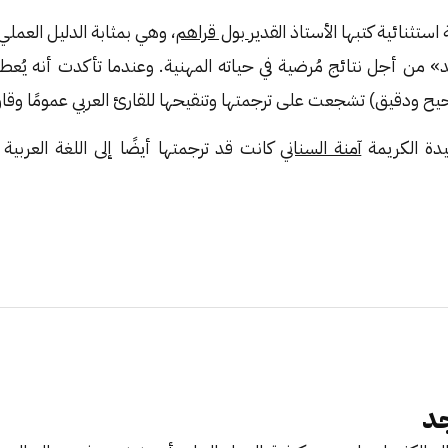
تثنائية كتبها الأستاذ القدير
بول قراهم
، وهي بمثابة الدليل العمل
من أجل نتائج مُرضية في حياته المهنية. وعندما تأكدت أنه يُعط
ح ودقيق) تشجعت على ترجمتها وتنقيحها للقارئ العربي عمومًا وقا
دة الكريمة
آمنة السناني
كانت قد ترجمتها أيضًا إلى اللغة العربي
د