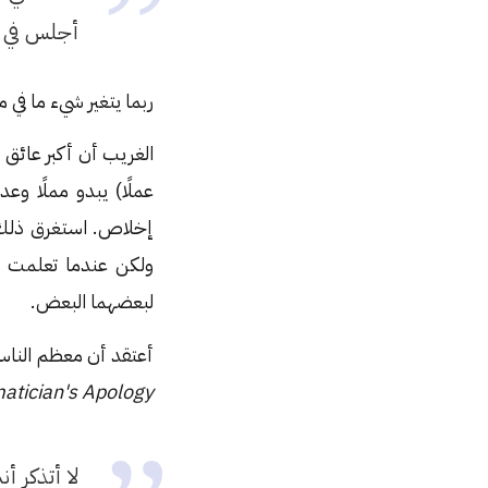
أجلس في غ
ربما يتغير شيء ما في 
الغريب أن أكبر عائق 
عملًا) يبدو مملًا و
إخلاص. استغرق ذلك بع
ولكن عندما تعلمت ش
لبعضهما البعض.
أعتقد أن معظم الناس
tician's Apology
لا أتذكر أ