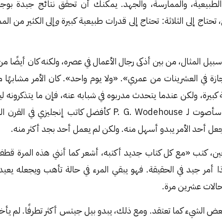
ة الطبيعية، والممارسة، والجهد. يمكنك أن تحقق نتائج جيدة بوج
تحتاج إلى الثلاثة: تحتاج إلى قدرات طبيعية كبيرة
و
إلى الكثير من ال
ل المثال، من بين أذكى رجال الأعمال في عصره، ولكنه كان أيضًا من 
جازة في العشرينات من عمري». «ولا يوم واحد». كان الأمر مشابهًا 
كبيرة، ولكن عندما يتحدث مدربوه في شبابه عنه، فإن ما يتذكرونه ل
ورغبته في الفوز. ربما سأصوت لـ P. G. Wodehouse كأفضل كاتب إ
 يجعل أحد الأمر يبدو أسهل منه. ولكن لم يعمل أحد بجد أكثر منه.
عين، كتب «مع كل كتاب جديد أكتبه، أشعر كما أنني هذه المرة قط
ا أمر جيد في الحقيقة. فهو يبقي المرء في حالة تأهب ويجعله يعيد
لحالات عشرين مرة.
عض الشيء كما تعتقد. ومع ذلك، يبدو بيل جيتس أكثر تطرفًا. لم يأخذ ي