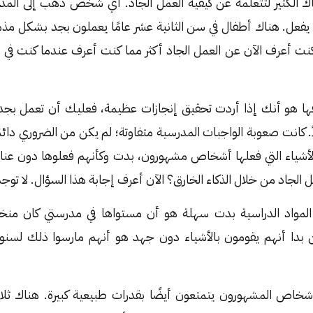
ك الكثير لتتعلمه عن كيفية العمل الجاد. أي شخص ذهب إلى المد
ا يفعل. هناك أطفال في سن الثانية عشر عامًا يعملون بجد بشكل م
نت أعرف الآن عن العمل الجاد أكثر مما كنت أعرف عندما كنت في ال
رفها هو أنك إذا أردت تحقيق إنجازات عظيمة، فعليك أن تعمل بجد.
 كانت صعوبة الواجبات المدرسية متفاوتة؛ لم يكن من الضروري دائم
أشياء التي فعلها أشخاص مشهورون، بدت وكأنهم فعلوها دون عناء
الجاد من خلال الذكاء الخارق؟ الآن أعرف إجابة هذا السؤال. لا توجد
مواد الدراسية بدت سهلة هو أن مستواها في مدرستي كان منخف
دا أنهم يقومون بالأشياء دون جهد هو أنهم مارسوا ذلك لسنوات
لأشخاص المشهورون يتمتعون أيضًا بقدرات طبيعية كبيرة. هناك ثلا