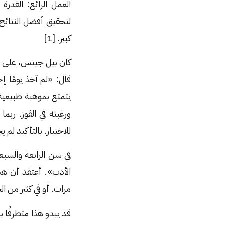
العمل الرائع: القدر
لتحقيق أفضل النتائج، 
كبير. [
1
]
كان بيل جيتس، على سبي
قال: «لم آخذ يومًا إ
يتمتع بموهبة طبيعية 
للاختيار. بالتأكيد لم
في سن الرابعة والسب
الأدب». أعتقد أن هذ
مرات. أو في كثير من ا
قد يبدو هذا متطرفًا ب