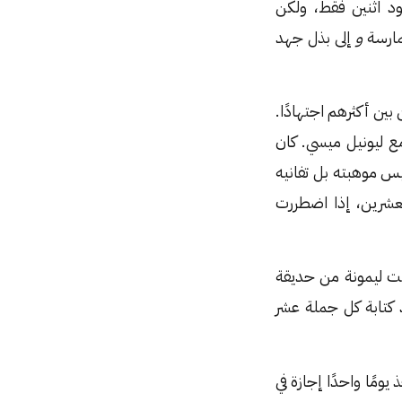
ود اثنين فقط، ولكن
ممارسة
و
إلى بذل جهد
بين أكثرهم اجتهادًا.
مع ليونيل ميسي. كان
يس موهبته بل تفانيه
نجليزي في القرن العشرين، إذا اضطررت
فت ليمونة من حديقة
 كتابة كل جملة عشر
ومًا واحدًا إجازة في