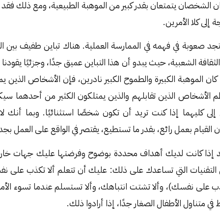
 الشخصان يتمتعان بقدر كبير من الموهبة الطبيعية، ومع ذلك فقد ع
لى كلا الأمرين.
جد صعوبة في فهمه في الممارسة العملية. هناك تباين طفيف بين ال
الثقافة الشعبية، حيث يبدو أن هذا التباين عميق جدًا، وجزئيًا يقودنا 
ا كان الموهبة الكبيرة والطموح الكبير نادرين، فإن الأشخاص الذين ي
لأشخاص الذين تقابلهم والذين يمتلكون الكثير من أحدهما سيكو
لى كليهما إذا كنت تريد أن تكون شخصًا استثنائيًا. وبما أنك لا
القيام بعمل رائع، بقدر ما تستطيع، يقتصر في الواقع على العمل بجد
 إذا كانت لديك أهداف محددة بوضوح وفرضتها عليك جهات خارجية
لتقنيات التي تساعدك على ذلك: عليك أن تتعلم ألا تكذب على نف
على نفسك)، وألا تشتت انتباهك، وألا تستسلم عندما تسوء الأمور
ي متناول الأطفال الصغار جدًا، إذا أرادوا ذلك.