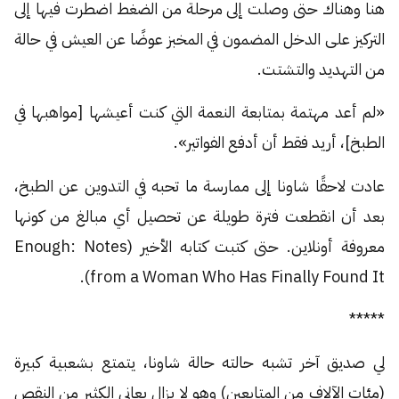
هنا وهناك حتى وصلت إلى مرحلة من الضغط اضطرت فيها إلى
التركيز على الدخل المضمون في المخبز عوضًا عن العيش في حالة
من التهديد والتشتت.
«لم أعد مهتمة بمتابعة النعمة التي كنت أعيشها [مواهبها في
الطبخ]، أريد فقط أن أدفع الفواتير».
عادت لاحقًا شاونا إلى ممارسة ما تحبه في التدوين عن الطبخ،
بعد أن انقطعت فترة طويلة عن تحصيل أي مبالغ من كونها
معروفة أونلاين. حتى كتبت كتابه الأخير (Enough: Notes
from a Woman Who Has Finally Found It).
*****
لي صديق آخر تشبه حالته حالة شاونا، يتمتع بشعبية كبيرة
(مئات الآلاف من المتابعين) وهو لا يزال يعاني الكثير من النقص