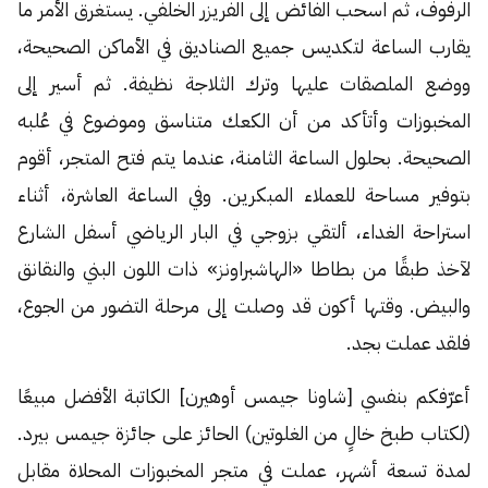
الرفوف، ثم اسحب الفائض إلى الفريزر الخلفي. يستغرق الأمر ما
يقارب الساعة لتكديس جميع الصناديق في الأماكن الصحيحة،
ووضع الملصقات عليها وترك الثلاجة نظيفة. ثم أسير إلى
المخبوزات وأتأكد من أن الكعك متناسق وموضوع في عُلبه
الصحيحة. بحلول الساعة الثامنة، عندما يتم فتح المتجر، أقوم
بتوفير مساحة للعملاء المبكرين. وفي الساعة العاشرة، أثناء
استراحة الغداء، ألتقي بزوجي في البار الرياضي أسفل الشارع
لآخذ طبقًا من بطاطا «الهاشبراونز» ذات اللون البني والنقانق
والبيض. وقتها أكون قد وصلت إلى مرحلة التضور من الجوع،
فلقد عملت بجد.
أعرّفكم بنفسي [شاونا جيمس أوهيرن] الكاتبة الأفضل مبيعًا
(لكتاب طبخ خالٍ من الغلوتين) الحائز على جائزة جيمس بيرد.
لمدة تسعة أشهر، عملت في متجر المخبوزات المحلاة مقابل