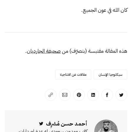
كان الله في عون الجميع.
هذه المقالة مقتبسة (بتصرّف) من
صحيفة
الجارديان
.
سيكلوجيا الإنسان
مقالات عن الانتاجية
انشر على تويتر
انشر على الفيسبوك
انشر على لينكد إن
انشر على بينترست
انشر على الإيميل
انسخ الرابط
أحمد حسن مُشرِف
Twitter
كاتب ومدون سعودي، له عدة إصدارات،