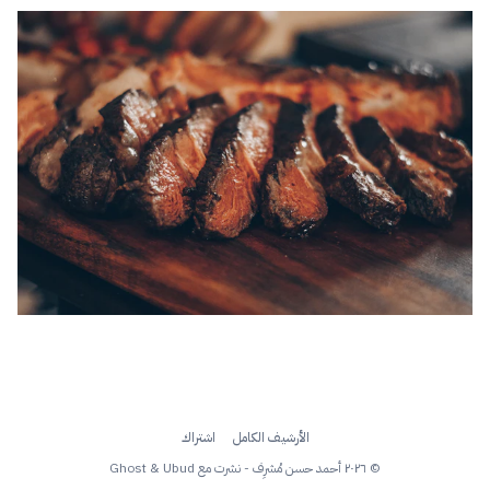
الأرشيف الكامل
اشتراك
© ٢٠٢٦ أحمد حسن مُشرِف - نشرت مع
Ubud
&
Ghost