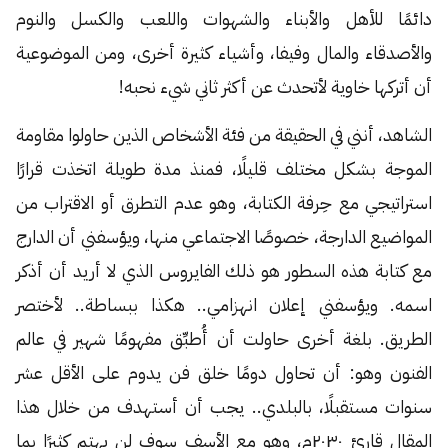
دائمًا للأهل والأبناء والشهوات واللعب والكسل والنوم
والأصدقاء والمال وفيفا، وأشياء كثيرة أخرى، ومن الموضوعية
أن أتركها خاوية لأتحدث عن أكثر ثاني شيء نحبه!
الشاهد، أنني في الحقيقة من فئة الأشخاص الذين حاولوا مقاومة
الموجة بشكل مختلف قليلًا، فمنذ مدة طويلة اتخذت قرارًا
استراتيجي مع حِرفة الكتابة، وهو عدم التطرق أو الاقتراب من
المواضيع الدارجة، خصوصًا الاجتماعي منها، ويؤسفني أن الدارج
مع كتابة هذه السطور هو ذلك الفايروس الذي لا أريد أن أذكر
اسمه. ويؤسفني إعلان انهزامي.. هكذا ببساطة.. لأختصر
الطريق. بلغة أخرى حاولت أن أُطبِّق مفهومًا شهير في عالم
الفنون وهو: أن تحاول دومًا خلق فن يدوم على الأقل عشر
سنوات مستقبلًا، بالبلدي.. يجب أن أستهدف من خلال هذا
المقال قارئ ٢٠٣٠م، وهو مع الأسف سوف لن يهتم كثيرًا بما