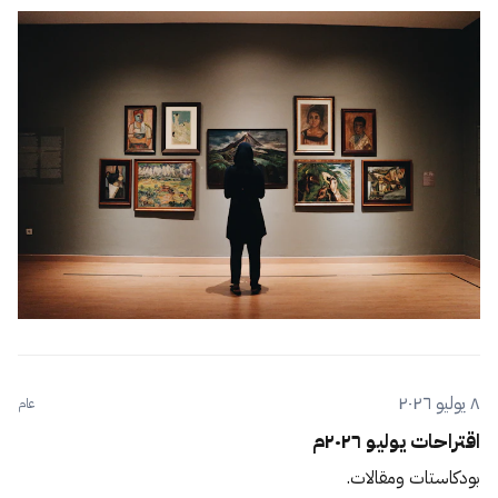
٨ يوليو ٢٠٢٦
عام
اقتراحات يوليو ٢٠٢٦م
بودكاستات ومقالات.