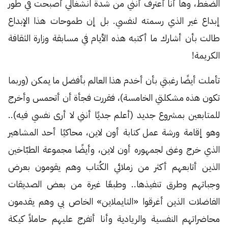
الضغط، وها أنا أعترف أنني من شدة انشغالي أصبحت في طور
إبداع غير الذي رسمته لنفسي. بل إن طموحات هذا الإبداع
طالت بأن أشارك ما أكتبه هذه الأيام في مسابقة وزارة الثقافة
الكريمة!
تأملت أيضًا رغبتي بأن أخدم هذا العالم بأفضل ما يمكن (وربما
تكون هذه مشكلتي الخامسة)، فقررت فجأة أن أتحمس وأخرج
للمتابعين بمشروع جديد (أعلم جديًا أنني لا أرى نفسي فيه)..
وهو إقامة ورشة عمل كتابة أون لاين، محاكيًا أحد المشاهير
الذي خرج وغنى لجمهوره أون لاين، وأيضًا مجموعة الطبّاخين
الذين أتابعهم أكثر من زملائي الكُتاب وهم يقومون بعرض
وجباتهم وطرق تنفيذها.. وطبعًا غيرة من بعض الصديقات
الفاضلات الذين أغرقوا «التايملاين» الخاص بي وهم يقدمون
محاضراتهم النفسية والريادية وأنا أتفرج عليهم حاملاً كيكة