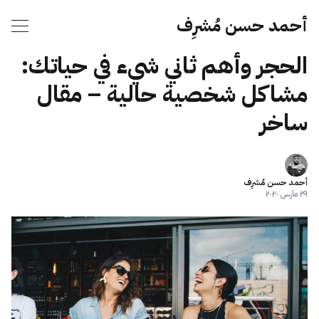
أحمد حسن مُشرِف
الحجر وأهم ثاني شيء في حياتك:
مشاكل شخصية حالية – مقال
ساخر
أحمد حسن مُشرِف
٢٩ مارس ٢٠٢٠