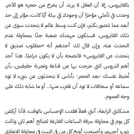
بالفايروس، إلا أن العقل لا يريد أن يخرج من حجره هو الآخر.
وجدت في تأملي مؤخرًا أن وجودك في بيئة أيًا كانت، مؤثر إلى حد
أبعد مما تتصور بكثير، فإن كنت وسط عالم لا يتحدث سوى عن
ذلك الفايروس، فستكون مهمتك صعبة جدًا بمحاولة عدم
التحدث عنه، وإن قال لك أحدهم أنه «مطلوب صديق لا
يتحدث عن الفايروس» فانصحه بأن لا يكون دراميًا. هذا أحد
أهم الدروس التي خرجت بها عن قناعة وتجربة حقيقيين، بأن
تُحيط نفسك -بعد الحجر- بأناس لا يتحدثون عن شيء لا تود
سماعه أو سخافات لا تود أن تقترب منها.. أو ما شابه ذلك على
وجه العموم.
مشكلتي الرابعة، أنني فعلاً فقدت الإحساس بالوقت، فأنا أركض
كل يوم في محاولة سرقة الساعات الفارغة لصالح أهم ثاني وثالث
شيء أحبهم، وأصبحت أوبخ كل من في البيت في محاولة الانغلاق