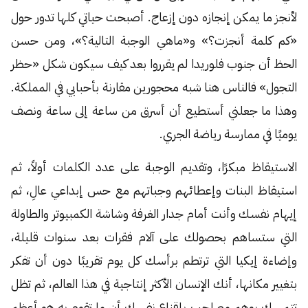
لأنجز ما يمكن إنجازه دون إزعاج. أصبحت حياتي كلها تدور حول
«كم كلمة أنجزت؟» و«ماهي الوجبة التالية؟»، ومن حسن
الحظ أن جنوب فلوريدا لم يقرروا بعد كيف سيكون شكل «حظر
التجول» فالناس هنا شبه محجورين مقارنة بأحبابي في المملكة.
وهذا ما جعلني أستطيع أن أسرق من ساعة إلى ساعة ونصف
يوميًا في ممارسة رياضة الجري.
الاستيقاظ مبكرًا، وتقديم الوجبة على عدد الكلمات أولاً، ثم
استيقاظ البنات وإعطائهم وجباتهم مع حس إبداعي عالِ، ثم
إيهام نفسك وأنت أمام جدار الغرفة وشاشة الكمبيوتر والطاولة
التي ستساهم بحصولك على آلام فقرات بعد سنوات قليلة،
وإضاءة إيكيا التي ترتطم برأسك كل يوم تقريبًا دون أن تفكر
بتغيير مكانها، أنك الإنسان الأكثر إنتاجية في هذا العالم، ثم تظل
تتمسك بوهمٍ مصاحب بإقناع نفسك أن ما تقوم به هو أعظم