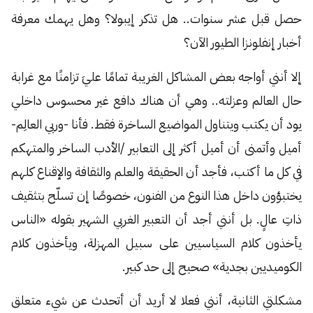
حصل قبل عشر سنوات.. هل تذكر إيبولا؟ وهل يهمك معرفة
أخبار إنفلونزا الطيور الآن؟
إلا أنني أواجه بعض المشاكل الغريبة تمامًا عليَ تزامنًا مع غرابة
حال العالم وعزلته.. وهي أن هناك دافع غير محسوس داخلي
يود أن يكتب ويتناول المواضيع الساخرة فقط. فأنا -وربي العالِم-
أميل وأتمنى أن أميل أكثر إلى التعابير /الأدب الساخر والمتهكم
في كل ما أكتب، فأجد أن الحقيقة والعلم والثقافة والإقناع كلهم
يختبؤون داخل هذا النوع من الفنون، خصوصًا إن تسلّح بتثقيف
ذاتِ عالٍ. بل أنني أجد أن التعبير الغربي الشهير بقوله «الناس
يأخذون كلام السياسيين على سبيل المهزلة، ويأخذون كلام
الكوميديين بجدية» صحيح إلى حد كبير.
مشكلتي الثانية، أنني فعلا لا أريد أن أتحدث عن شيء متعلق