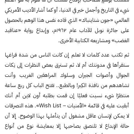
شيء في التاريخ وأجمل خبر في الدنيا، أو كما أشار الأديب الأمريكي
العالمي «جون شتاينباك» الذي قاده نفس هذا الوهم بالحصول
على جائزة نوبل للآداب عام ١٩٦٢م، وإبداع رواية «عناقيد
الغضب» ومشاريعه الكتابية الأخرى.
ثم تكتب عدد كلمات لا تعلم إن كانت الناس من شدة فراغها
ستقرأها في مدونتك أم لا، ثم تسترق بعض النظرات إلى نِكات
الجوال وأصوات الجيران وسلوك المراهقين الغريب وأنت
تشاهدهم من نافذة الكِبر! وبالطبع.. تفتح الباب كل ربع ساعة
منتظرًا شيء نسيت فعليًا إن قمت بطلبه أون لاين أم أنك
أبقيت عليه في قائمة «الأمنيات – Wish List». هذه التصرفات
لا يمكن لإنسان عاقل مشغول أن يتأملها بهذا الوضوح. إلا أن
حالة الإبداع لا تلتصق بصاحبها إلا بمعايشة نوع من أنواع