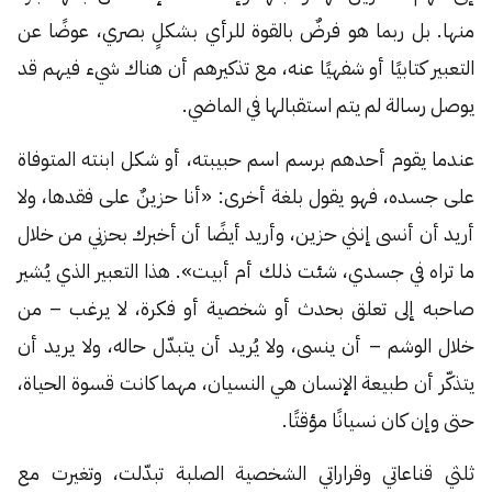
منها. بل ربما هو فرضٌ بالقوة للرأي بشكلٍ بصري، عوضًا عن
التعبير كتابيًا أو شفهيًا عنه، مع تذكيرهم أن هناك شيء فيهم قد
يوصل رسالة لم يتم استقبالها في الماضي.
عندما يقوم أحدهم برسم اسم حبيبته، أو شكل ابنته المتوفاة
على جسده، فهو يقول بلغة أخرى: «أنا حزينٌ على فقدها، ولا
أريد أن أنسى إنني حزين، وأريد أيضًا أن أخبرك بحزني من خلال
ما تراه في جسدي، شئت ذلك أم أبيت». هذا التعبير الذي يُشير
صاحبه إلى تعلق بحدث أو شخصية أو فكرة، لا يرغب – من
خلال الوشم – أن ينسى، ولا يُريد أن يتبدّل حاله، ولا يريد أن
يتذكّر أن طبيعة الإنسان هي النسيان، مهما كانت قسوة الحياة،
حتى وإن كان نسيانًا مؤقتًا.
ثلثي قناعاتي وقراراتي الشخصية الصلبة تبدّلت، وتغيرت مع