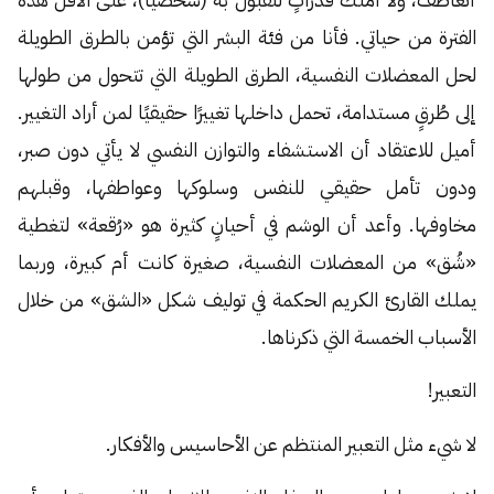
الفترة من حياتي. فأنا من فئة البشر التي تؤمن بالطرق الطويلة
لحل المعضلات النفسية، الطرق الطويلة التي تتحول من طولها
إلى طُرقٍ مستدامة، تحمل داخلها تغييرًا حقيقيًا لمن أراد التغيير.
أميل للاعتقاد أن الاستشفاء والتوازن النفسي لا يأتي دون صبر،
ودون تأمل حقيقي للنفس وسلوكها وعواطفها، وقبلهم
مخاوفها. وأعد أن الوشم في أحيانٍ كثيرة هو «رُقعة» لتغطية
«شُق» من المعضلات النفسية، صغيرة كانت أم كبيرة، وربما
يملك القارئ الكريم الحكمة في توليف شكل «الشق» من خلال
الأسباب الخمسة التي ذكرناها.
التعبير!
لا شيء مثل التعبير المنتظم عن الأحاسيس والأفكار.