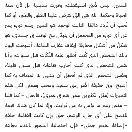
السنين، ليس لأنني استيقظت، وقررت تبديلها، بل لأن سنة
الحياة وحكمة الله هي التي تفرض علينا التطور والتغير، أو كما
نُحب أن نُردد دائمًا: الثابت الوحيد هو التغيير. رسم شيء يعبر
عن أي شيء من المحتمل أن يتبدّل مع الوقت في جسدي، هو
شكلٌ من أشكال محاولة إيقاف عقارب الساعة. أصبحت اليوم
ذلك الشخص الذي كُنت أطلق عليه النِّكَات قبل سنوات، وأنا
نفس الشخص الذي كنت أحارب قناعاته قبل سنين قليلة،
ونفس الشخص الذي لم أتخيّل أن ينتهي به المطاف به كما
أصبح، وفي حقيقة الأمر إنني سعيد ومحب وممتن لكل هذه
التغييرات (مثل الكثيرين ممن هم في عمري)، فالحال – كما قلنا
– متغير رغم ما نؤمن به من ثوابت، وإلا لما كان هناك قيمة
للنضج على أي حال، الوشم، حتى وإن كانت القناعة خلفه
«إضافة عنصر جمالي» فإن احتمالية الشعور بالندم تجاهه