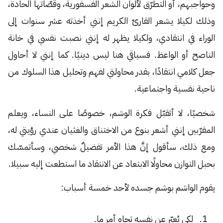
وحواجبهم، أو التطرّق لألوان الشعر الفسفورية، وقصّاتها الحادة،
وذلك لكيلا يشعر القارئ الكريم إنني أخذته عشر سنوات إلى
الوراء في انتقادي، ولكيلا يظهر له إنني نصبت نفسي في خانة
الناصح أو الواعظ. فسياقي هنا ليس دينيًا. كما إنني لا أحاول
جعل كلامي انتقادًا، بقدر محاولتي لفهم وتحليل هذا السلوك من
ناحية نفسية واجتماعية.
شخصيًا، لا أتقبّل فكرة الوشم، خصوصًا على النساء، ويعلم
المقرّبين إنني أشعر بنوع من الاختناق والغثيان عندي رؤيتي له،
ومع ذلك، سأقول إنَّ هذا الأمر تفضيلٌ شخصي، وسأتمسّك
بحبل التوازن محاولًا الابتعاد عن الانتقاد ما استطعت إليه سبيلا.
يقوم الواشم بوشم جسده لأحد خمسة أسباب:
لكي يُعبّر عن نفسه تجاه أمرٍ ما.