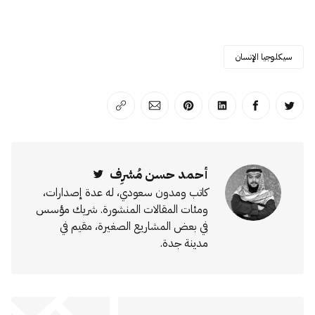
سيكلوجيا الإنسان
انشر على تويتر
انشر على الفيسبوك
انشر على لينكد إن
انشر على بينترست
انشر على الإيميل
انسخ الرابط
أحمد حسن مُشرِف
Twitter
كاتب ومدون سعودي، له عدة إصدارات،
ومئات المقالات المنشورة. شريك مؤسس
في بعض المشاريع الصغيرة، مقيم في
مدينة جدة.