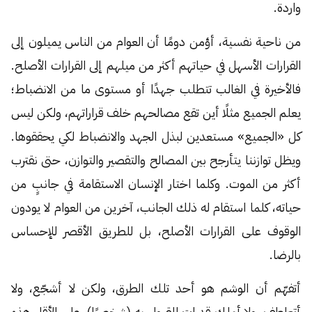
واردة.
من ناحية نفسية، أؤمن دومًا أن العوام من الناس يميلون إلى
القرارات الأسهل في حياتهم أكثر من ميلهم إلى القرارات الأصلح.
فالأخيرة في الغالب تتطلب جهدًا أو مستوى ما من الانضباط؛
يعلم الجميع مثلًا أين تقع مصالحهم خلف قراراتهم، ولكن ليس
كل «الجميع» مستعدين لبذل الجهد والانضباط لكي يحققوها.
ويظل توازننا يتأرجح بين المصالح والتقصير والتوازن، حتى نقترب
أكثر من الموت. وكلما اختار الإنسان الاستقامة في جانبٍ من
حياته، كلما استقام له ذلك الجانب، آخرين من العوام لا يودون
الوقوف على القرارات الأصلح، بل للطريق الأقصر للإحساس
بالرضا.
أتفهّم أن الوشم هو أحد تلك الطرق، ولكن لا أشجّع، ولا
أتعاطف، ولا أملك قدراتٍ للقبول به (شخصيًا)، على الأقل هذه