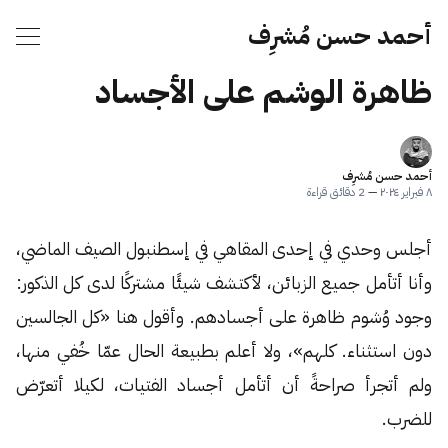
أحمد حسن مُشرِف
ظاهرة الوشم على الأجساد
أحمد حسن مُشرِف
٨ فبراير ٢٠٢٤
—
2 دقائق قراءة
أجلس وحدي في إحدى المقاهي في إسطنبول الصيف الماضي،
وأنا أتأمل جميع الزبائن، لأكتشف شيئًا مشتركًا لدى كل الذكور:
وجود وُشوم ظاهرة على أجسادهم. وأقول هنا «كل الجالسين
دون استثناء. كلهم»، ولا أعلم بطبيعة الحال عمّا خُفي منها،
ولم أتجرأ صراحةً أن أتأمل أجساد الفتيات، لكيلا أتعرّض
للضرب.