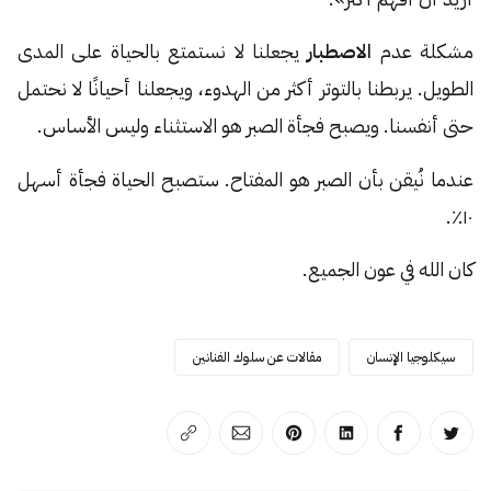
مشكلة عدم
الاصطبار
يجعلنا لا نستمتع بالحياة على المدى
الطويل. يربطنا بالتوتر أكثر من الهدوء، ويجعلنا أحيانًا لا نحتمل
حتى أنفسنا. ويصبح فجأة الصبر هو الاستثناء وليس الأساس.
عندما نُيقن بأن الصبر هو المفتاح. ستصبح الحياة فجأة أسهل
١٠٪.
كان الله في عون الجميع.
سيكلوجيا الإنسان
مقالات عن سلوك الفنانين
انشر على تويتر
انشر على الفيسبوك
انشر على لينكد إن
انشر على بينترست
انشر على الإيميل
انسخ الرابط