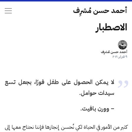
أحمد حسن مُشرِف
الاصطبار
أحمد حسن مُشرِف
٩ فبراير ٢٠٢١
لا يمكن الحصول على طفل فورًا، بجعل تسع
سيدات حوامل.
– وورن بافيت.
كثير من الأمور في الحياة لكي نُحسن إنجازها فإننا نحتاج معها إلى