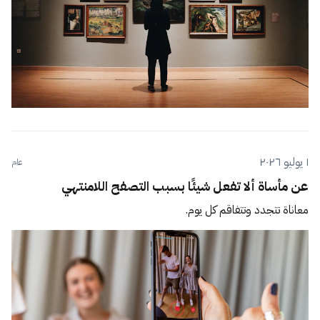
١ يوليو ٢٠٢٦
عام
عن مأساة ألا تفعل شيئًا بسبب التصفح اللامنتهي
معاناة تتجدد وتتفاقم كل يوم.