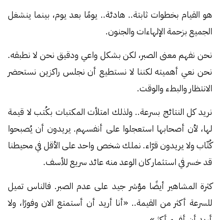
هو القيام بخطوات ثابتة.. هادئة.. يومًا بعد يوم، بينما ينشغل
الجميع بزحمة الإلهاءات والجنون.
نحن نفهم معنى الصبر، لكن بشكل واعي ودقيق نحن لا نطبقه.
نحن نعي أهميته لكننا لا نستطيع أن نجلس راكزين نستحضر
الانتظار والبطء والوقت.
نريد كل النتائج بسرعة.. ولذلك امتلأت المكتبات بكُتب لا قيمة
لها، لأن أصحابها استعجلوا على أنفسهم. يريدون أن يُصبحوا
كُتّاب ولا يريدون قرّاء. نملك شخص واحد على الأقل في محيطنا
قد خسر في استثمار كان الوعد منه عائد سريع للأسف.
كثرة المشاهير أيضًا مؤشر جيد على عدم الصبر. فالناس تميل
للسرعة أكثر من القيمة.. «أنا أريد أن أستمتع الان وفورًا، ولا
أريد أن أفهم أكثر».