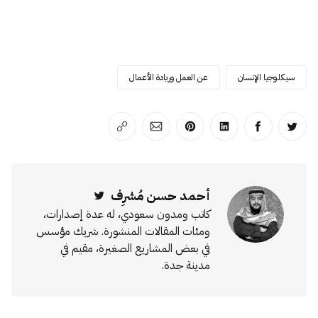
سيكلوجيا الإنسان
عن العمل وريادة الأعمال
انشر على تويتر
انشر على الفيسبوك
انشر على لينكد إن
انشر على بينترست
انشر على الإيميل
انسخ الرابط
أحمد حسن مُشرِف
Twitter
كاتب ومدون سعودي، له عدة إصدارات،
ومئات المقالات المنشورة. شريك مؤسس
في بعض المشاريع الصغيرة، مقيم في
مدينة جدة.