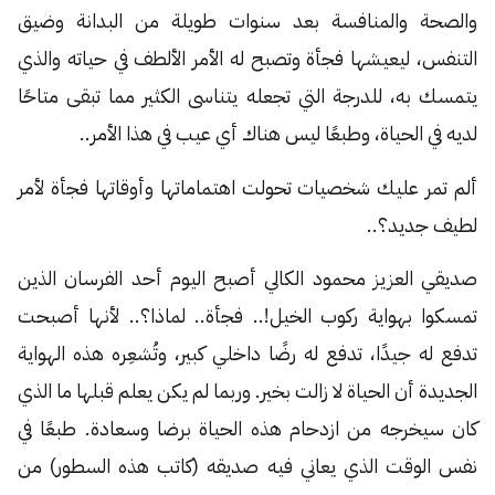
والصحة والمنافسة بعد سنوات طويلة من البدانة وضيق
التنفس، ليعيشها فجأة وتصبح له الأمر الألطف في حياته والذي
يتمسك به، للدرجة التي تجعله يتناسى الكثير مما تبقى متاحًا
لديه في الحياة، وطبعًا ليس هناك أي عيب في هذا الأمر..
ألم تمر عليك شخصيات تحولت اهتماماتها وأوقاتها فجأة لأمر
لطيف جديد؟..
صديقي العزيز محمود الكالي أصبح اليوم أحد الفرسان الذين
تمسكوا بهواية ركوب الخيل!.. فجأة.. لماذا؟.. لأنها أصبحت
تدفع له جيدًا، تدفع له رضًا داخلي كبير، وتُشعِره هذه الهواية
الجديدة أن الحياة لا زالت بخير. وربما لم يكن يعلم قبلها ما الذي
كان سيخرجه من ازدحام هذه الحياة برضا وسعادة. طبعًا في
نفس الوقت الذي يعاني فيه صديقه (كاتب هذه السطور) من