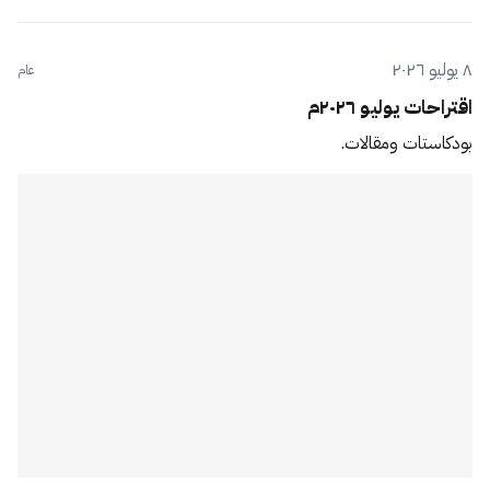
٨ يوليو ٢٠٢٦
عام
اقتراحات يوليو ٢٠٢٦م
بودكاستات ومقالات.