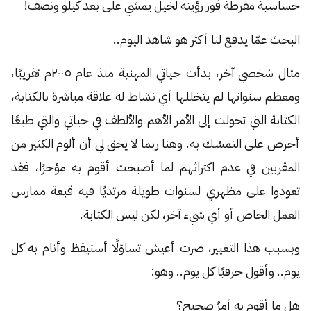
حساسية مفرطة فور رؤيته لخيل يمشي على بعد كيلو ونصف!
البحث عمّا يدفع لنا أكثر هو شاهد اليوم..
مثال شخصي آخر، بدأت حياتي المهنية منذ عام ٢٠٠٥م تقريبًا،
ومعظم سنواتها لم يتخللها أي نشاط له علاقة مباشرة بالكتابة،
الكتابة التي تحولت إلى الأمر الأهم والألطف في حياتي والتي طبعًا
أحرص على التمسُك به. وهنا ربما لا يحق لي أن ألوم الكثير من
المقربين في عدم اكتراثهم لما أصبحت أقوم به مؤخرًا، فقد
تعودوا على مظهري لسنوات طويلة مرتديًا فيه قبعة ممارس
العمل الخاص أو أي شيء آخر، لكن ليس الكتابة.
وبسبب هذا التغيير، صرت أعيش تساؤلًا أستيقظ وأنام به كل
يوم.. وأقول حرفيًا كل يوم.. وهو:
هل ما أقوم به أمرٌ صحيح؟