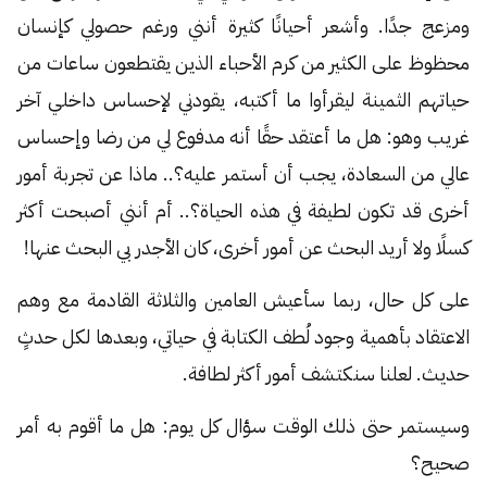
ومزعج جدًا. وأشعر أحيانًا كثيرة أنني ورغم حصولي كإنسان
محظوظ على الكثير من كرم الأحباء الذين يقتطعون ساعات من
حياتهم الثمينة ليقرأوا ما أكتبه، يقودني لإحساس داخلي آخر
غريب وهو: هل ما أعتقد حقًا أنه مدفوع لي من رضا وإحساس
عالي من السعادة، يجب أن أستمر عليه؟.. ماذا عن تجربة أمور
أخرى قد تكون لطيفة في هذه الحياة؟.. أم أنني أصبحت أكثر
كسلًا ولا أريد البحث عن أمور أخرى، كان الأجدر بي البحث عنها!
على كل حال، ربما سأعيش العامين والثلاثة القادمة مع وهم
الاعتقاد بأهمية وجود لُطف الكتابة في حياتي، وبعدها لكل حدثٍ
حديث. لعلنا سنكتشف أمور أكثر لطافة.
وسيستمر حتى ذلك الوقت سؤال كل يوم: هل ما أقوم به أمر
صحيح؟