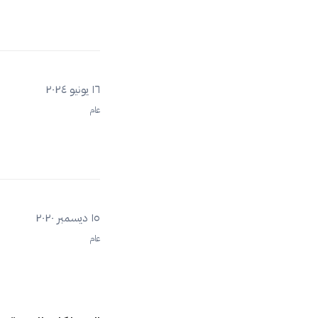
١٦ يونيو ٢٠٢٤
عام
١٥ ديسمبر ٢٠٢٠
عام