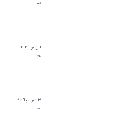
عام
١ يوليو ٢٠٢٦
عام
٢٣ يونيو ٢٠٢٦
عام